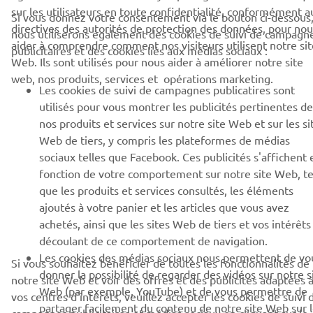
NEWSLETTER
sur les utilisateurs en toute confidentialité, conformément a
Si vous donnez votre consentement via le bouton ci-dessous
directives des autorités de protection des données, pour nou
Découvrez en exclusivité les dernières offres, les événements
nous utiliserons également des cookies de suivi de campagn
spéciaux, les nouveautés et bien plus encore
aider à comprendre comment nos visiteurs utilisent notre sit
publicitaires et des cookies liés aux médias sociaux :
Web. Ils sont utilisés pour nous aider à améliorer notre site
web, nos produits, services et opérations marketing.
Les cookies de suivi de campagnes publicatires sont
utilisés pour vous montrer les publicités pertinentes de
S'ABONNER
nos produits et services sur notre site Web et sur les si
Web de tiers, y compris les plateformes de médias
Lisez notre politique de confidentialité pour savoir comment
sociaux telles que Facebook. Ces publicités s'affichent 
nous traitons vos données personnelles :
Politique de
fonction de votre comportement sur notre site Web, te
Confidentialité
que les produits et services consultés, les éléments
ajoutés à votre panier et les articles que vous avez
France (French)
achetés, ainsi que les sites Web de tiers et vos intérêts
découlant de ce comportement de navigation.
Les cookies des médias sociaux nous permettent de vo
Si vous souhaitez bénéficier de toutes les fonctionnalités de
donner la possibilité de regarder des vidéos sur notre s
notre site Web et voir des offres et des publicités adaptées 
Web (par exemple, YouTube) et de vous permettre de
vos centres d'intérêts, veuillez accepter les cookies de suivi 
© Copyright - 2026 Yamaha Motor Europe N.V. - All Rights
partager facilement du contenu de notre site Web sur 