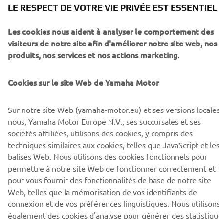
Règlement bLU cRU Sand Challenge
LE RESPECT DE VOTRE VIE PRIVÉE EST ESSENTIEL
Télécharger le règlement
(226KB)
Les cookies nous aident à analyser le comportement des
visiteurs de notre site afin d'améliorer notre site web, nos
produits, nos services et nos actions marketing.
Cookies sur le site Web de Yamaha Motor
CORPORATE
Sur notre site Web (yamaha-motor.eu) et ses versions locales
nous, Yamaha Motor Europe N.V., ses succursales et ses
PROS & B2B
sociétés affiliées, utilisons des cookies, y compris des
techniques similaires aux cookies, telles que JavaScript et le
PLUS YAMAHA
balises Web. Nous utilisons des cookies fonctionnels pour
permettre à notre site Web de fonctionner correctement et
pour vous fournir des fonctionnalités de base de notre site
SUPPORT
Web, telles que la mémorisation de vos identifiants de
connexion et de vos préférences linguistiques. Nous utilison
également des cookies d'analyse pour générer des statistiqu