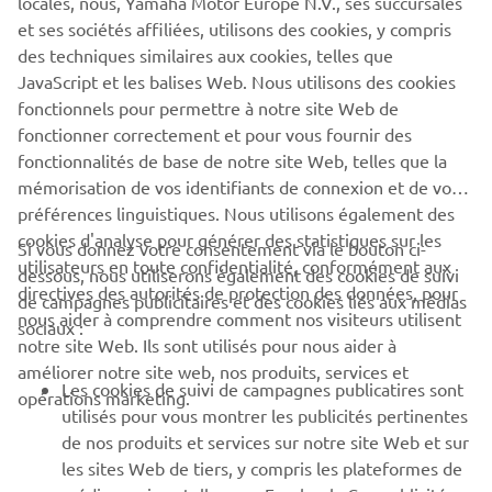
locales, nous, Yamaha Motor Europe N.V., ses succursales
motocyclisme. De nos jours, il est facile de découvrir les
et ses sociétés affiliées, utilisons des cookies, y compris
aventures des amateurs et des professionnels du
des techniques similaires aux cookies, telles que
motocyclisme grâce aux médias sociaux. Nous aimons
JavaScript et les balises Web. Nous utilisons des cookies
citer nos pilotes préférés et raconter leur histoire.
fonctionnels pour permettre à notre site Web de
En savoir plus
fonctionner correctement et pour vous fournir des
fonctionnalités de base de notre site Web, telles que la
mémorisation de vos identifiants de connexion et de vos
préférences linguistiques. Nous utilisons également des
cookies d'analyse pour générer des statistiques sur les
Si vous donnez votre consentement via le bouton ci-
utilisateurs en toute confidentialité, conformément aux
dessous, nous utiliserons également des cookies de suivi
CORPORATE
directives des autorités de protection des données, pour
de campagnes publicitaires et des cookies liés aux médias
nous aider à comprendre comment nos visiteurs utilisent
sociaux :
notre site Web. Ils sont utilisés pour nous aider à
PROS & B2B
améliorer notre site web, nos produits, services et
Les cookies de suivi de campagnes publicatires sont
opérations marketing.
PLUS YAMAHA
utilisés pour vous montrer les publicités pertinentes
de nos produits et services sur notre site Web et sur
les sites Web de tiers, y compris les plateformes de
SUPPORT