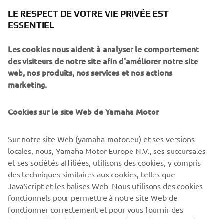
En savoir plus
LE RESPECT DE VOTRE VIE PRIVÉE EST
ESSENTIEL
Les cookies nous aident à analyser le comportement
des visiteurs de notre site afin d'améliorer notre site
web, nos produits, nos services et nos actions
marketing.
Cookies sur le site Web de Yamaha Motor
Sur notre site Web (yamaha-motor.eu) et ses versions
Silvano Dragonetti
locales, nous, Yamaha Motor Europe N.V., ses succursales
et ses sociétés affiliées, utilisons des cookies, y compris
« En fait, j’ai pu essayer pratiquement tous les modèles
des techniques similaires aux cookies, telles que
Yamaha en 2018. Après avoir soigneusement étudié les
JavaScript et les balises Web. Nous utilisons des cookies
options qui s’offraient à moi, j’ai finalement opté pour la
fonctionnels pour permettre à notre site Web de
XSR900. Elle me convenait parfaitement. Ce qui m’a le
fonctionner correctement et pour vous fournir des
plus séduit, c’est le plaisir à l’état pur qu’elle procure. Mais