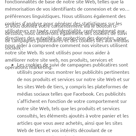
fonctionnalités de base de notre site Web, telles que la
j’ai également apprécié le look Sport Heritage... »
mémorisation de vos identifiants de connexion et de vos
En savoir plus
préférences linguistiques. Nous utilisons également des
cookies d'analyse pour générer des statistiques sur les
Si vous donnez votre consentement via le bouton ci-
utilisateurs en toute confidentialité, conformément aux
dessous, nous utiliserons également des cookies de suivi
CORPORATE
directives des autorités de protection des données, pour
de campagnes publicitaires et des cookies liés aux médias
nous aider à comprendre comment nos visiteurs utilisent
sociaux :
notre site Web. Ils sont utilisés pour nous aider à
PROS & B2B
améliorer notre site web, nos produits, services et
Les cookies de suivi de campagnes publicatires sont
opérations marketing.
PLUS YAMAHA
utilisés pour vous montrer les publicités pertinentes
de nos produits et services sur notre site Web et sur
les sites Web de tiers, y compris les plateformes de
SUPPORT
médias sociaux telles que Facebook. Ces publicités
s'affichent en fonction de votre comportement sur
notre site Web, tels que les produits et services
NEWSLETTER
consultés, les éléments ajoutés à votre panier et les
articles que vous avez achetés, ainsi que les sites
Découvrez en exclusivité les dernières offres, les événements
spéciaux, les nouveautés et bien plus encore
Web de tiers et vos intérêts découlant de ce