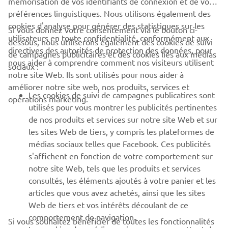
mémorisation de vos identifiants de connexion et de vos
préférences linguistiques. Nous utilisons également des
cookies d'analyse pour générer des statistiques sur les
Si vous donnez votre consentement via le bouton ci-
utilisateurs en toute confidentialité, conformément aux
dessous, nous utiliserons également des cookies de suivi
CORPORATE
directives des autorités de protection des données, pour
de campagnes publicitaires et des cookies liés aux médias
nous aider à comprendre comment nos visiteurs utilisent
sociaux :
notre site Web. Ils sont utilisés pour nous aider à
PROS & B2B
améliorer notre site web, nos produits, services et
Les cookies de suivi de campagnes publicatires sont
opérations marketing.
PLUS YAMAHA
utilisés pour vous montrer les publicités pertinentes
de nos produits et services sur notre site Web et sur
les sites Web de tiers, y compris les plateformes de
SUPPORT
médias sociaux telles que Facebook. Ces publicités
s'affichent en fonction de votre comportement sur
notre site Web, tels que les produits et services
NEWSLETTER
consultés, les éléments ajoutés à votre panier et les
articles que vous avez achetés, ainsi que les sites
Découvrez en exclusivité les dernières offres, les événements
spéciaux, les nouveautés et bien plus encore
Web de tiers et vos intérêts découlant de ce
comportement de navigation.
Si vous souhaitez bénéficier de toutes les fonctionnalités