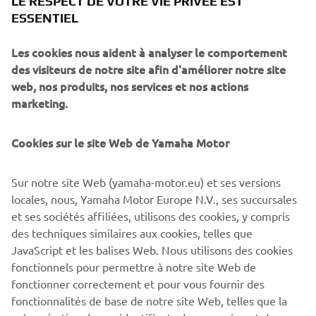
LE RESPECT DE VOTRE VIE PRIVÉE EST
des suspensions.
ESSENTIEL
SI VOUS POUVIEZ AVOIR UNE YAMAHA DE
Les cookies nous aident à analyser le comportement
RÊVE PARMI CELLES QUI ONT MARQUÉ
des visiteurs de notre site afin d'améliorer notre site
L’HISTOIRE DE LA MARQUE, QUELLE SERAIT-
web, nos produits, nos services et nos actions
ELLE ET POURQUOI ?
marketing.
La Yamaha XT 500 d'enduro est une moto qui m’a toujours
Cookies sur le site Web de Yamaha Motor
fait vibrer. Une très belle moto d’un point de vue
esthétique, qui combine mes deux plus grandes passions :
l’enduro et le style vintage. C’est une moto de collection
Sur notre site Web (yamaha-motor.eu) et ses versions
que je garderais volontiers pour pouvoir l’admirer tous les
locales, nous, Yamaha Motor Europe N.V., ses succursales
jours et la conduire le dimanche.
et ses sociétés affiliées, utilisons des cookies, y compris
des techniques similaires aux cookies, telles que
JavaScript et les balises Web. Nous utilisons des cookies
fonctionnels pour permettre à notre site Web de
fonctionner correctement et pour vous fournir des
DÉCOUVREZ LA XSR700
fonctionnalités de base de notre site Web, telles que la