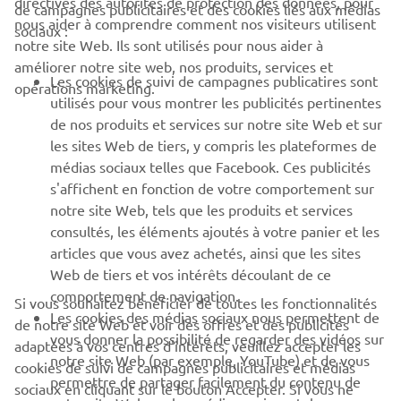
directives des autorités de protection des données, pour
de campagnes publicitaires et des cookies liés aux médias
nous aider à comprendre comment nos visiteurs utilisent
sociaux :
notre site Web. Ils sont utilisés pour nous aider à
PROS & B2B
améliorer notre site web, nos produits, services et
Les cookies de suivi de campagnes publicatires sont
opérations marketing.
PLUS YAMAHA
utilisés pour vous montrer les publicités pertinentes
de nos produits et services sur notre site Web et sur
les sites Web de tiers, y compris les plateformes de
SUPPORT
médias sociaux telles que Facebook. Ces publicités
s'affichent en fonction de votre comportement sur
notre site Web, tels que les produits et services
NEWSLETTER
consultés, les éléments ajoutés à votre panier et les
articles que vous avez achetés, ainsi que les sites
Découvrez en exclusivité les dernières offres, les événements
spéciaux, les nouveautés et bien plus encore
Web de tiers et vos intérêts découlant de ce
comportement de navigation.
Si vous souhaitez bénéficier de toutes les fonctionnalités
Les cookies des médias sociaux nous permettent de
de notre site Web et voir des offres et des publicités
vous donner la possibilité de regarder des vidéos sur
adaptées à vos centres d'intérêts, veuillez accepter les
notre site Web (par exemple, YouTube) et de vous
S'ABONNER
cookies de suivi de campagnes publicitaires et médias
permettre de partager facilement du contenu de
sociaux en cliquant sur le bouton Accepter. Si vous ne