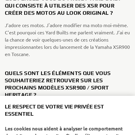
QUI CONSISTE À UTILISER DES XSR POUR
CRÉER DES MOTOS AU LOOK ORIGINAL ?
J’adore ces motos. J'adore modifier ma moto moi-même.
C’est pourquoi ces Yard Builts me parlent vraiment. J’ai eu
la chance de voir quelques-unes de ces créations
impressionnantes lors du lancement de la Yamaha XSR900
en Toscane.
QUELS SONT LES ÉLÉMENTS QUE VOUS
SOUHAITERIEZ RETROUVER SUR LES
PROCHAINS MODÈLES XSR900 / SPORT
HERITAGE ?
LE RESPECT DE VOTRE VIE PRIVÉE EST
J’aimerais que la gamme XSR soit déclinée en version SP,
ESSENTIEL
je pense que cela améliorerait encore la conduite.
Les cookies nous aident à analyser le comportement
SI VOUS POUVIEZ AVOIR UNE YAMAHA DE