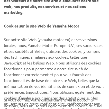
des visiteurs de notre site afin d'améliorer notre site
RÊVE PARMI CELLES QUI ONT MARQUÉ
web, nos produits, nos services et nos actions
L’HISTOIRE DE LA MARQUE, QUELLE SERAIT-
marketing.
ELLE ET POURQUOI ?
Cookies sur le site Web de Yamaha Motor
Je crois que j’ai déjà la moto Yamaha de mes rêves ! C’est
la moto qui répond parfaitement à mes besoins. Sinon,
j’aimerais beaucoup avoir une Yamaha Ténéré 700. Cette
Sur notre site Web (yamaha-motor.eu) et ses versions
moto paraît indestructible, c’est la machine parfaite pour
locales, nous, Yamaha Motor Europe N.V., ses succursales
parcourir le monde sur route et hors route.
et ses sociétés affiliées, utilisons des cookies, y compris
des techniques similaires aux cookies, telles que
JavaScript et les balises Web. Nous utilisons des cookies
fonctionnels pour permettre à notre site Web de
fonctionner correctement et pour vous fournir des
DÉCOUVREZ LA XSR900
fonctionnalités de base de notre site Web, telles que la
mémorisation de vos identifiants de connexion et de vos
préférences linguistiques. Nous utilisons également des
cookies d'analyse pour générer des statistiques sur les
Si vous donnez votre consentement via le bouton ci-
utilisateurs en toute confidentialité, conformément aux
dessous, nous utiliserons également des cookies de suivi
CORPORATE