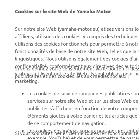
À propos de Yamaha
Forces de l'ordre et
Cookies sur le site Web de Yamaha Motor
secours
News
Professionnels
Sur notre site Web (yamaha-motor.eu) et ses versions lo
Événements
affiliées, utilisons des cookies, y compris des techniques
Robotique
Presse
utilisons des cookies fonctionnels pour permettre à not
Systèmes pour VAE
fonctionnalités de base de notre site Web, telles que l
Brochures
linguistiques. Nous utilisons également des cookies d'ana
Partenariats
Travailler chez Yamaha
confidentialité, conformément aux directives des auto
Si vous donnez votre consentement via le bouton ci-des
Informations techniques
visiteurs utilisent notre site Web. Ils sont utilisés pour
Devenir concessionnaire
publicitaires et des cookies liés aux médias sociaux :
destinées aux revendeurs
marketing.
Yamaha « Revs Your Heart
indépendants
» : Et votre cœur bat plus
Les cookies de suivi de campagnes publicatires sont
Fiche de données de
fort
services sur notre site Web et sur les sites Web d
sécurité Yamalube
publicités s'affichent en fonction de votre comport
Politique de durabilité de
éléments ajoutés à votre panier et les articles que
base
de ce comportement de navigation.
Politique en matière de
Les cookies des médias sociaux nous permettent de
Si vous souhaitez bénéficier de toutes les fonctionnalité
droits humains
exemple, YouTube) et de vous permettre de partage