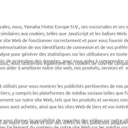
MyYamaha
Service client
Yamaha Music
CGV de la boutique en
ligne
cales, nous, Yamaha Motor Europe N.V., ses succursales et ses 
Yamaha Racing (en)
 similaires aux cookies, telles que JavaScript et les balises Web
Catalogue de pièces
Yamaha Motor Global (en)
re site Web de fonctionner correctement et pour vous fournir d
Trouvez le
a mémorisation de vos identifiants de connexion et de vos préfé
Application mobiles
concessionnaire Yamaha
lyse pour générer des statistiques sur les utilisateurs en toute
rités de protection des données, pour nous aider à comprendre
Information sur la gestion
sous, nous utiliserons également des cookies de suivi de camp
 nous aider à améliorer notre site web, nos produits, services et 
des batteries usagées
 utilisés pour vous montrer les publicités pertinentes de nos p
e tiers, y compris les plateformes de médias sociaux telles que 
ement sur notre site Web, tels que les produits et services cons
 vous avez achetés, ainsi que les sites Web de tiers et vos intér
 vous donner la possibilité de regarder des vidéos sur notre si
s de notre site Web et voir des offres et des publicités adaptée
r facilement du contenu de notre site Web sur les médias soci