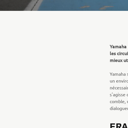
Yamaha 
les circ
mieux ut
Yamaha s'
un envir
nécessai
s'agisse
comble, u
dialogue
FR