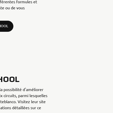
fférentes formules et
iste ou de vous
CHOOL
HOOL
a possibilité d'améliorer
x circuits, parmi lesquelles
teblanco. Visitez leur site
tions détaillées sur ce