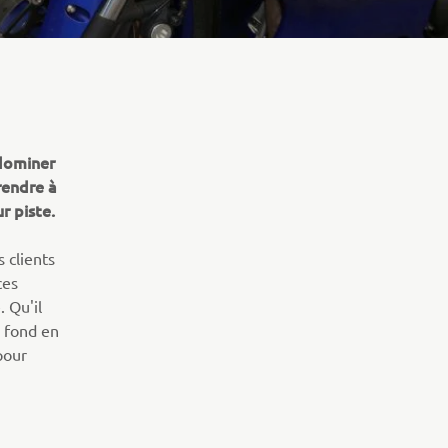
dominer
prendre à
r piste.
 clients
ces
 Qu'il
e fond en
pour