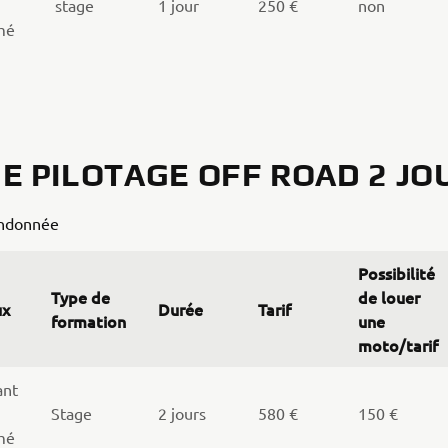
stage
1 jour
250 €
non
mé
E PILOTAGE OFF ROAD 2 JO
andonnée
Possibilité
Type de
de louer
ux
Durée
Tarif
formation
une
moto/tarif
ant
Stage
2 jours
580 €
150 €
mé