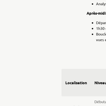
Analy
Après-mid
Dépar
1h30 d
Boucl
vues e
Localisation
Nivea
Début