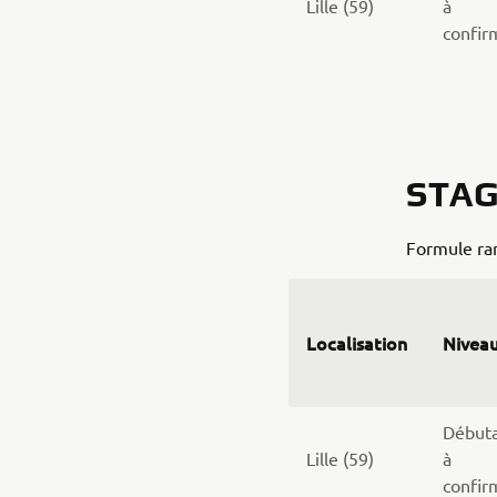
Lille (59)
à
confir
STAG
Formule r
Localisation
Nivea
Début
Lille (59)
à
confir