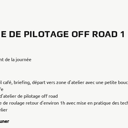
E DE PILOTAGE OFF ROAD 1
R
t de la journée
l café, briefing, départ vers zone d'atelier avec une petite bouc
fe
'atelier de pilotage off road
e de roulage retour d'environ 1h avec mise en pratique des tec
lier
uner