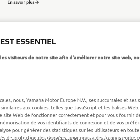
En savoir plus
 EST ESSENTIEL
 visiteurs de notre site afin d'améliorer notre site web, no
PLUS YAMAHA
SUPPORT
MyYamaha
Service client
Yamaha Music
CGV de la boutique en
ligne
cales, nous, Yamaha Motor Europe N.V., ses succursales et ses 
Yamaha Racing (en)
 similaires aux cookies, telles que JavaScript et les balises Web
Catalogue de pièces
Yamaha Motor Global (en)
re site Web de fonctionner correctement et pour vous fournir d
Trouvez le
a mémorisation de vos identifiants de connexion et de vos préfé
Application mobiles
concessionnaire Yamaha
lyse pour générer des statistiques sur les utilisateurs en toute
rités de protection des données, pour nous aider à comprendre
Information sur la gestion
sous, nous utiliserons également des cookies de suivi de camp