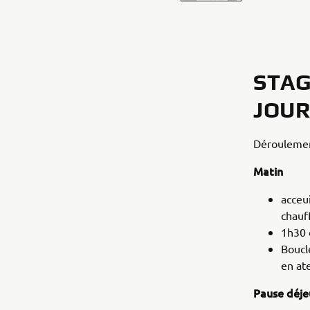
STAG
JOU
Déroulemen
Matin
acceui
chauf
1h30 d
Boucl
en ate
Pause déje