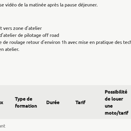
se vidéo de la matinée après la pause déjeuner.
i
t vers zone d'atelier
'atelier de pilotage off road
e de roulage retour d'environ 1h avec mise en pratique des tec
n atelier.
Possibilité
Type de
de louer
ux
Durée
Tarif
formation
une
moto/tarif
ant