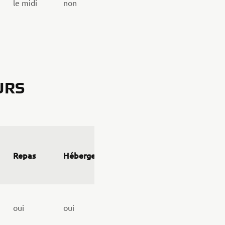
le midi
non
URS
Repas
Hébergement
oui
oui