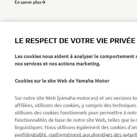
En savoir plus
LE RESPECT DE VOTRE VIE PRIVÉE
Les cookies nous aident à analyser le comportement des
CORPORATE
PROS & B2B
nos services et nos actions marketing.
À propos de Yamaha
Forces de l'ordre et
Cookies sur le site Web de Yamaha Motor
secours
News
Professionnels
Sur notre site Web (yamaha-motor.eu) et ses versions lo
Événements
affiliées, utilisons des cookies, y compris des techniques
Robotique
Presse
utilisons des cookies fonctionnels pour permettre à not
Systèmes pour VAE
fonctionnalités de base de notre site Web, telles que l
Brochures
linguistiques. Nous utilisons également des cookies d'ana
Partenariats
Travailler chez Yamaha
confidentialité, conformément aux directives des auto
Si vous donnez votre consentement via le bouton ci-des