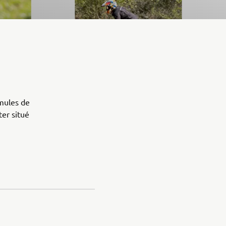
rmules de
ter situé