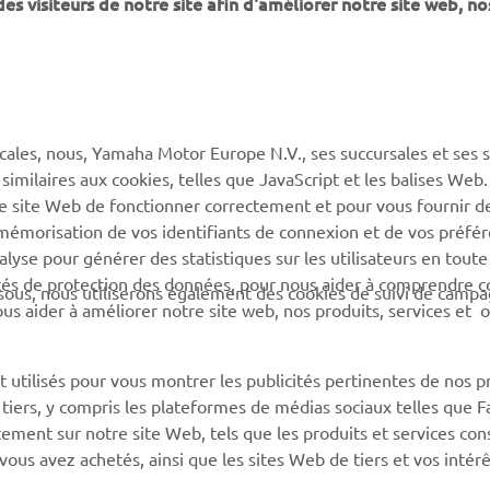
 visiteurs de notre site afin d'améliorer notre site web, no
PLUS YAMAHA
SUPPORT
MyYamaha
Service client
Yamaha Music
CGV de la boutique en
ligne
cales, nous, Yamaha Motor Europe N.V., ses succursales et ses 
Yamaha Racing (en)
 similaires aux cookies, telles que JavaScript et les balises Web
Catalogue de pièces
Yamaha Motor Global (en)
re site Web de fonctionner correctement et pour vous fournir d
Trouvez le
a mémorisation de vos identifiants de connexion et de vos préfé
Application mobiles
concessionnaire Yamaha
lyse pour générer des statistiques sur les utilisateurs en toute
rités de protection des données, pour nous aider à comprendre
Information sur la gestion
sous, nous utiliserons également des cookies de suivi de camp
 nous aider à améliorer notre site web, nos produits, services et 
des batteries usagées
 utilisés pour vous montrer les publicités pertinentes de nos p
e tiers, y compris les plateformes de médias sociaux telles que 
ement sur notre site Web, tels que les produits et services cons
 vous avez achetés, ainsi que les sites Web de tiers et vos intér