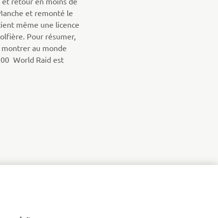
r et retour en moins de
a Manche et remonté le
tient même une licence
olfière. Pour résumer,
r montrer au monde
700 World Raid est