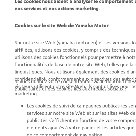
Les cookies nous aident à analyser le comportement des
CORPORATE
PROS & B2B
nos services et nos actions marketing.
À propos de Yamaha
Forces de l'ordre et
Cookies sur le site Web de Yamaha Motor
secours
News
Professionnels
Sur notre site Web (yamaha-motor.eu) et ses versions lo
Événements
affiliées, utilisons des cookies, y compris des techniques
Robotique
Presse
utilisons des cookies fonctionnels pour permettre à not
Systèmes pour VAE
fonctionnalités de base de notre site Web, telles que l
Brochures
linguistiques. Nous utilisons également des cookies d'ana
Partenariats
Travailler chez Yamaha
confidentialité, conformément aux directives des auto
Si vous donnez votre consentement via le bouton ci-des
Informations techniques
visiteurs utilisent notre site Web. Ils sont utilisés pour
Devenir concessionnaire
publicitaires et des cookies liés aux médias sociaux :
destinées aux revendeurs
marketing.
Yamaha « Revs Your Heart
indépendants
» : Et votre cœur bat plus
Les cookies de suivi de campagnes publicatires sont
Fiche de données de
fort
services sur notre site Web et sur les sites Web d
sécurité Yamalube
publicités s'affichent en fonction de votre comport
Politique de durabilité de
éléments ajoutés à votre panier et les articles que
base
de ce comportement de navigation.