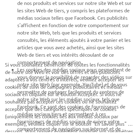
de nos produits et services sur notre site Web et sur
les sites Web de tiers, y compris les plateformes de
SUPPORT
médias sociaux telles que Facebook. Ces publicités
s'affichent en fonction de votre comportement sur
notre site Web, tels que les produits et services
NEWSLETTER
consultés, les éléments ajoutés à votre panier et les
articles que vous avez achetés, ainsi que les sites
Découvrez en exclusivité les dernières offres, les événements
spéciaux, les nouveautés et bien plus encore
Web de tiers et vos intérêts découlant de ce
comportement de navigation.
Si vous souhaitez bénéficier de toutes les fonctionnalités
Les cookies des médias sociaux nous permettent de
de notre site Web et voir des offres et des publicités
vous donner la possibilité de regarder des vidéos sur
adaptées à vos centres d'intérêts, veuillez accepter les
S'ABONNER
notre site Web (par exemple, YouTube) et de vous
cookies de suivi de campagnes publicitaires et médias
permettre de partager facilement du contenu de
sociaux en cliquant sur le bouton Accepter. Si vous ne
notre site Web sur les médias sociaux, tels que
souhaitez pas accepter ces cookies ou ne souhaitez
Lisez notre politique de confidentialité pour savoir comment
Facebook. Ce sont des cookies de fournisseurs de
nous traitons vos données personnelles :
Politique de
accepter que des catégories spécifiques de cookies
médias sociaux tiers et permettent à ces
Confidentialité
(uniquement les cookies liés aux médias sociaux par
fournisseurs de médias sociaux de suivre votre
exemple), veuillez cliquer sur le bouton "En savoir plus" ci-
comportement de navigation sur Internet et de
France (French)
dessous. Vous pouvez également modifier vos paramètres
l'utiliser à leurs propres fins.