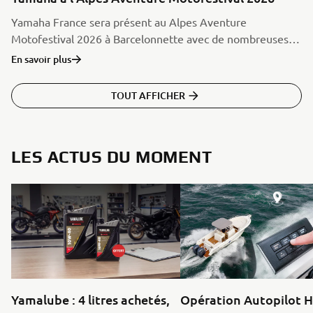
Yamaha France sera présent au Alpes Aventure
Motofestival 2026 à Barcelonnette avec de nombreuses
animations, une boutique vestimentaire, une exposition
En savoir plus
de la gamme moto Adventure et Sport Touring 2026 et
des essais routiers avec le programme Démo Ride Tour.
TOUT AFFICHER
LES ACTUS DU MOMENT
Yamalube : 4 litres achetés,
Opération Autopilot 