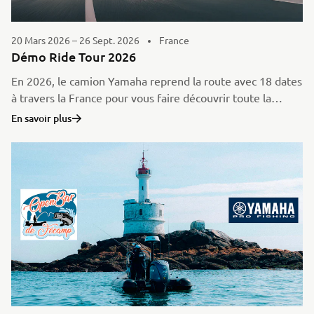
20 Mars 2026 – 26 Sept. 2026
France
Démo Ride Tour 2026
En 2026, le camion Yamaha reprend la route avec 18 dates
à travers la France pour vous faire découvrir toute la
gamme ! Du 20 mars au 26 septembre, la troisième saison
En savoir plus
du DÉMO RIDE TOUR est lancée !