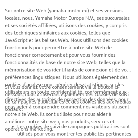
Sur notre site Web (yamaha-motor.eu) et ses versions
locales, nous, Yamaha Motor Europe N.V., ses succursales
et ses sociétés affiliées, utilisons des cookies, y compris
RÉSEAU YAMAHA
RECHERCHEZ VOTRE
des techniques similaires aux cookies, telles que
JavaScript et les balises Web. Nous utilisons des cookies
CONCESSIONNAIRE YAMAHA
fonctionnels pour permettre à notre site Web de
fonctionner correctement et pour vous fournir des
fonctionnalités de base de notre site Web, telles que la
TROUVER UN CONCESSIONNAIRE
mémorisation de vos identifiants de connexion et de vos
préférences linguistiques. Nous utilisons également des
cookies d'analyse pour générer des statistiques sur les
Si vous donnez votre consentement via le bouton ci-
utilisateurs en toute confidentialité, conformément aux
dessous, nous utiliserons également des cookies de suivi
CORPORATE
directives des autorités de protection des données, pour
de campagnes publicitaires et des cookies liés aux médias
nous aider à comprendre comment nos visiteurs utilisent
sociaux :
notre site Web. Ils sont utilisés pour nous aider à
PROS & B2B
améliorer notre site web, nos produits, services et
Les cookies de suivi de campagnes publicatires sont
opérations marketing.
PLUS YAMAHA
utilisés pour vous montrer les publicités pertinentes