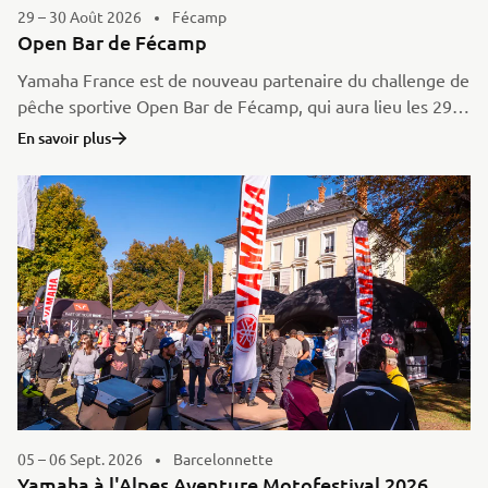
29 – 30 Août 2026
Fécamp
Open Bar de Fécamp
Yamaha France est de nouveau partenaire du challenge de
pêche sportive Open Bar de Fécamp, qui aura lieu les 29
et 30 août 2026.
En savoir plus
05 – 06 Sept. 2026
Barcelonnette
Yamaha à l'Alpes Aventure Motofestival 2026