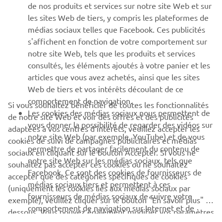
de nos produits et services sur notre site Web et sur
les sites Web de tiers, y compris les plateformes de
SUPPORT
médias sociaux telles que Facebook. Ces publicités
s'affichent en fonction de votre comportement sur
notre site Web, tels que les produits et services
NEWSLETTER
consultés, les éléments ajoutés à votre panier et les
articles que vous avez achetés, ainsi que les sites
Découvrez en exclusivité les dernières offres, les événements
spéciaux, les nouveautés et bien plus encore
Web de tiers et vos intérêts découlant de ce
comportement de navigation.
Si vous souhaitez bénéficier de toutes les fonctionnalités
Les cookies des médias sociaux nous permettent de
de notre site Web et voir des offres et des publicités
vous donner la possibilité de regarder des vidéos sur
adaptées à vos centres d'intérêts, veuillez accepter les
notre site Web (par exemple, YouTube) et de vous
S'ABONNER
cookies de suivi de campagnes publicitaires et médias
permettre de partager facilement du contenu de
sociaux en cliquant sur le bouton Accepter. Si vous ne
notre site Web sur les médias sociaux, tels que
souhaitez pas accepter ces cookies ou ne souhaitez
Lisez notre politique de confidentialité pour savoir comment
Facebook. Ce sont des cookies de fournisseurs de
nous traitons vos données personnelles :
Politique de
accepter que des catégories spécifiques de cookies
médias sociaux tiers et permettent à ces
Confidentialité
(uniquement les cookies liés aux médias sociaux par
fournisseurs de médias sociaux de suivre votre
exemple), veuillez cliquer sur le bouton "En savoir plus" ci-
comportement de navigation sur Internet et de
dessous. Vous pouvez également modifier vos paramètres
France (French)
l'utiliser à leurs propres fins.