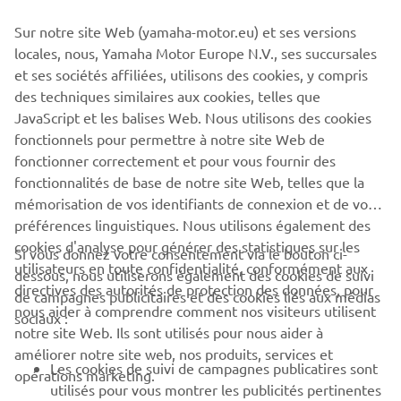
rapport aux autres usagers de la route et évitez les voies où la
vitesse maximale autorisée est supérieure à 50 km/h.
Sur notre site Web (yamaha-motor.eu) et ses versions
N’utilisez jamais ce véhicule sur l’autoroute. Si vous ne
locales, nous, Yamaha Motor Europe N.V., ses succursales
respectez pas les exigences ci-dessus et les autres exigences
et ses sociétés affiliées, utilisons des cookies, y compris
du constructeur et de l’importateur, ceux-ci ne sont pas
des techniques similaires aux cookies, telles que
responsables des conséquences de votre non-conformité. Pour
JavaScript et les balises Web. Nous utilisons des cookies
plus d’informations, veuillez contacter votre concessionnaire
fonctionnels pour permettre à notre site Web de
local.
fonctionner correctement et pour vous fournir des
fonctionnalités de base de notre site Web, telles que la
mémorisation de vos identifiants de connexion et de vos
préférences linguistiques. Nous utilisons également des
cookies d'analyse pour générer des statistiques sur les
Si vous donnez votre consentement via le bouton ci-
utilisateurs en toute confidentialité, conformément aux
dessous, nous utiliserons également des cookies de suivi
CORPORATE
directives des autorités de protection des données, pour
de campagnes publicitaires et des cookies liés aux médias
nous aider à comprendre comment nos visiteurs utilisent
sociaux :
notre site Web. Ils sont utilisés pour nous aider à
PROS & B2B
améliorer notre site web, nos produits, services et
Les cookies de suivi de campagnes publicatires sont
opérations marketing.
PLUS YAMAHA
utilisés pour vous montrer les publicités pertinentes