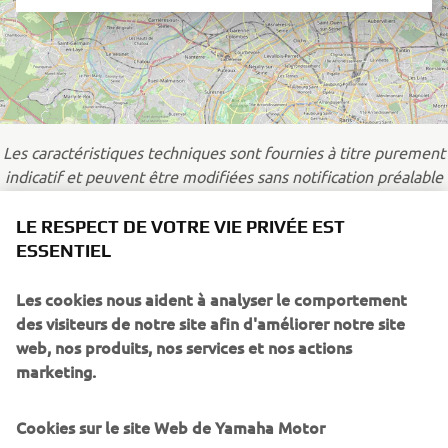
Les caractéristiques techniques sont fournies à titre purement
indicatif et peuvent être modifiées sans notification préalable
du fabricant (Quaddy) et/ou de l’importateur (Yamaha). Vous
devez absolument respecter les recommandations du fabricant
LE RESPECT DE VOTRE VIE PRIVÉE EST
pour augmenter la durée de vie du véhicule et garantir la
ESSENTIEL
sécurité du conducteur. Il est recommandé de se préparer
correctement à l’utilisation du véhicule. L’utilisation sur la voie
Les cookies nous aident à analyser le comportement
publique est autorisée, mais l’utilisation est déconseillée pour
des visiteurs de notre site afin d'améliorer notre site
les personnes de moins de 16 ans. Lorsque vous conduisez sur
web, nos produits, nos services et nos actions
la voie publique, sachez que la vitesse maximale du véhicule
marketing.
est de 30 km/h.
Cookies sur le site Web de Yamaha Motor
Soyez toujours conscient(e) de la différence de vitesse par