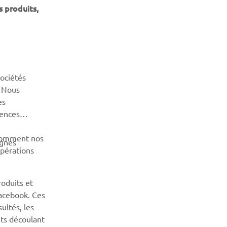
s produits,
sociétés
. Nous
es
rences
 comment nos
agnes
opérations
roduits et
Facebook. Ces
ultés, les
êts découlant