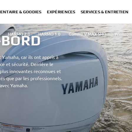
ENTAIRE & GOODIES
EXPÉRIENCES
SERVICES & ENTRETIEN
HARMO 2.0
HARMO 1.0
Gamme V MAX SHO
Premium 
-BORD
Moyennes puissances (30 - 80 ch)
Multiusages (8 - 25 ch
elm Master EX
Les offres du moment
Outboard Engine Variati
 Yamaha, car ils ont appris à
Garantie 5 ans
Torqeedo
Utilisation commerciale | Garantie
ce et sécurité. Derrière le
plus innovantes reconnues et
es que par les professionnels.
r avec Yamaha.