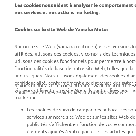
Les cookies nous aident à analyser le comportement des
nos services et nos actions marketing.
Cookies sur le site Web de Yamaha Motor
Sur notre site Web (yamaha-motor.eu) et ses versions lo
affiliées, utilisons des cookies, y compris des techniques
utilisons des cookies fonctionnels pour permettre à not
fonctionnalités de base de notre site Web, telles que l
linguistiques. Nous utilisons également des cookies d'ana
confidentialité, conformément aux directives des auto
Si vous donnez votre consentement via le bouton ci-des
visiteurs utilisent notre site Web. Ils sont utilisés pour
publicitaires et des cookies liés aux médias sociaux :
marketing.
Les cookies de suivi de campagnes publicatires sont
services sur notre site Web et sur les sites Web d
publicités s'affichent en fonction de votre comport
éléments ajoutés à votre panier et les articles que