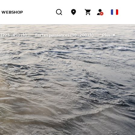
WEBSHOP
(225 - 450 ch)
Fortes puissances (90 - 200 ch)
Plus
)
Transportables (2.5 - 6 ch)
Comparateur
ons
Kits maintenance
Moteurs électriques
 2 ans
Commercial
Accessoires de rigging