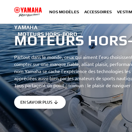
NOS MODÈLES
ACCESSOIRES
VESTIM
YAMAHA
MOTEURS HORS-BORD
MOTEURS HORS
H
Partout dans le monde, ceux qui aiment l’eau choisissent
compter sur une marque fiable, alliant plaisir, performan
nom Yamaha se cache l’expérience des technologies les 
appréciées aussi bien par les amateurs de sports nautiqu
Tous partagent un point commun : le plaisir de navigue
EN SAVOIR PLUS