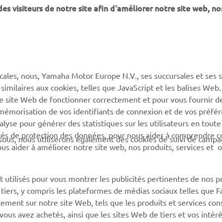
 visiteurs de notre site afin d'améliorer notre site web, no
cales, nous, Yamaha Motor Europe N.V., ses succursales et ses 
 similaires aux cookies, telles que JavaScript et les balises Web
re site Web de fonctionner correctement et pour vous fournir d
a mémorisation de vos identifiants de connexion et de vos préfé
lyse pour générer des statistiques sur les utilisateurs en toute
rités de protection des données, pour nous aider à comprendre
sous, nous utiliserons également des cookies de suivi de camp
 nous aider à améliorer notre site web, nos produits, services et 
 utilisés pour vous montrer les publicités pertinentes de nos p
e tiers, y compris les plateformes de médias sociaux telles que 
ement sur notre site Web, tels que les produits et services cons
 vous avez achetés, ainsi que les sites Web de tiers et vos intér