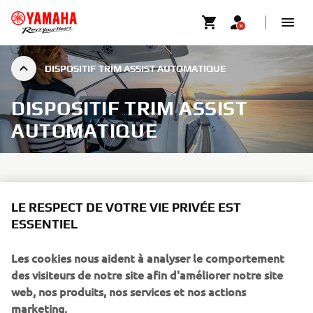
DISPOSITIF TRIM ASSIST AUTOMATIQUE
DISPOSITIF TRIM ASSIST
AUTOMATIQUE
LE RESPECT DE VOTRE VIE PRIVÉE EST
Offrant des performances optimales et des économies de
ESSENTIEL
carburant, la nouvelle fonction « Trim Assist » s'active
lorsque vous accélérez ou décélérez, vous permettant de
Les cookies nous aident à analyser le comportement
vous garantir que les moteurs fonctionnent toujours
des visiteurs de notre site afin d'améliorer notre site
efficacement.
web, nos produits, nos services et nos actions
Le dispositif Trim Assist est réglé spécialement pour le
marketing.