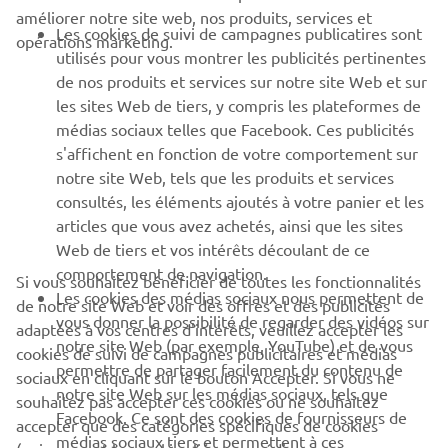
CORPORATE
améliorer notre site web, nos produits, services et
Les cookies de suivi de campagnes publicatires sont
opérations marketing.
utilisés pour vous montrer les publicités pertinentes
PROS & B2B
de nos produits et services sur notre site Web et sur
les sites Web de tiers, y compris les plateformes de
PLUS YAMAHA
médias sociaux telles que Facebook. Ces publicités
s'affichent en fonction de votre comportement sur
notre site Web, tels que les produits et services
SUPPORT
consultés, les éléments ajoutés à votre panier et les
articles que vous avez achetés, ainsi que les sites
Web de tiers et vos intérêts découlant de ce
NEWSLETTER
comportement de navigation.
Si vous souhaitez bénéficier de toutes les fonctionnalités
Découvrez en exclusivité les dernières offres, les événements
Les cookies des médias sociaux nous permettent de
de notre site Web et voir des offres et des publicités
spéciaux, les nouveautés et bien plus encore
vous donner la possibilité de regarder des vidéos sur
adaptées à vos centres d'intérêts, veuillez accepter les
notre site Web (par exemple, YouTube) et de vous
cookies de suivi de campagnes publicitaires et médias
permettre de partager facilement du contenu de
sociaux en cliquant sur le bouton Accepter. Si vous ne
notre site Web sur les médias sociaux, tels que
souhaitez pas accepter ces cookies ou ne souhaitez
S'ABONNER
Facebook. Ce sont des cookies de fournisseurs de
accepter que des catégories spécifiques de cookies
médias sociaux tiers et permettent à ces