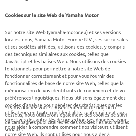
bateau d’après les données les plus récentes de l'écran
tactile CL5, grâce à un pré-réglage simple à cinq niveaux
Cookies sur le site Web de Yamaha Motor
qu’il est possible d’ajuster en fonction des spécifications
de votre bateau via le menu principal. Une fois ce réglage
Sur notre site Web (yamaha-motor.eu) et ses versions
effectué, il suffit d’appuyer sur un bouton situé sur la
locales, nous, Yamaha Motor Europe N.V., ses succursales
poignée des gaz du moteur pour déclencher le système.
et ses sociétés affiliées, utilisons des cookies, y compris
La correction d'assiette offerte par le dispositif est
des techniques similaires aux cookies, telles que
effectuée en fonction du régime moteur ou de la vitesse
JavaScript et les balises Web. Nous utilisons des cookies
du bateau fournie par le GPS si le pilote automatique
fonctionnels pour permettre à notre site Web de
Helm Master EX est actif.
fonctionner correctement et pour vous fournir des
fonctionnalités de base de notre site Web, telles que la
mémorisation de vos identifiants de connexion et de vos
préférences linguistiques. Nous utilisons également des
cookies d'analyse pour générer des statistiques sur les
1
/
7
Si vous donnez votre consentement via le bouton ci-
utilisateurs en toute confidentialité, conformément aux
dessous, nous utiliserons également des cookies de suivi
directives des autorités de protection des données, pour
de campagnes publicitaires et des cookies liés aux médias
nous aider à comprendre comment nos visiteurs utilisent
sociaux :
notre site Web. Ils sont utilisés pour nous aider à