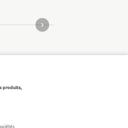
ARTICLE DE LA GALERIE SUIVANT
s produits,
NEWSLETTER
Découvrez en exclusivité les dernières offres, les événements
spéciaux, les nouveautés et bien plus encore
sociétés
S'ABONNER