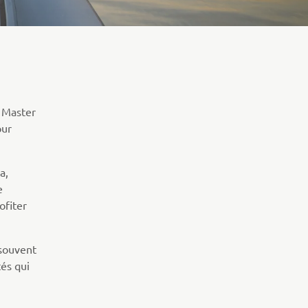
m Master
our
a,
e
ofiter
 souvent
tés qui