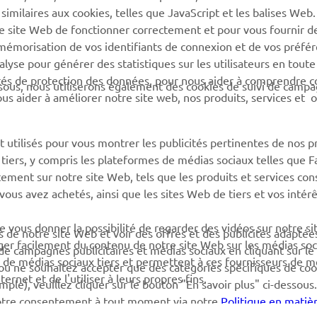
 similaires aux cookies, telles que JavaScript et les balises Web
Catalogue de pièces
Yamaha Motor Global (en)
re site Web de fonctionner correctement et pour vous fournir d
Trouvez le
a mémorisation de vos identifiants de connexion et de vos préfé
Application mobiles
concessionnaire Yamaha
lyse pour générer des statistiques sur les utilisateurs en toute
rités de protection des données, pour nous aider à comprendre
Information sur la gestion
sous, nous utiliserons également des cookies de suivi de camp
 nous aider à améliorer notre site web, nos produits, services et 
des batteries usagées
 utilisés pour vous montrer les publicités pertinentes de nos p
e tiers, y compris les plateformes de médias sociaux telles que 
ement sur notre site Web, tels que les produits et services cons
 vous avez achetés, ainsi que les sites Web de tiers et vos intér
 vous donner la possibilité de regarder des vidéos sur notre si
s de notre site Web et voir des offres et des publicités adaptée
r facilement du contenu de notre site Web sur les médias soci
i de campagnes publicitaires et médias sociaux en cliquant sur l
 de médias sociaux tiers et permettent à ces fournisseurs de m
 ou ne souhaitez accepter que des catégories spécifiques de coo
rnet et de l'utiliser à leurs propres fins.
ple), veuillez cliquer sur le bouton "En savoir plus" ci-dessous
votre consentement à tout moment via notre
Politique en matiè