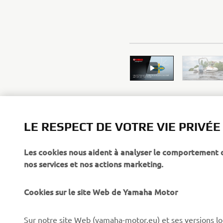
LE RESPECT DE VOTRE VIE PRIVÉE
Les cookies nous aident à analyser le comportement des
CORPORATE
PROS & B2B
nos services et nos actions marketing.
À propos de Yamaha
Forces de l'ordre et
Cookies sur le site Web de Yamaha Motor
secours
News
Professionnels
Sur notre site Web (yamaha-motor.eu) et ses versions lo
Événements