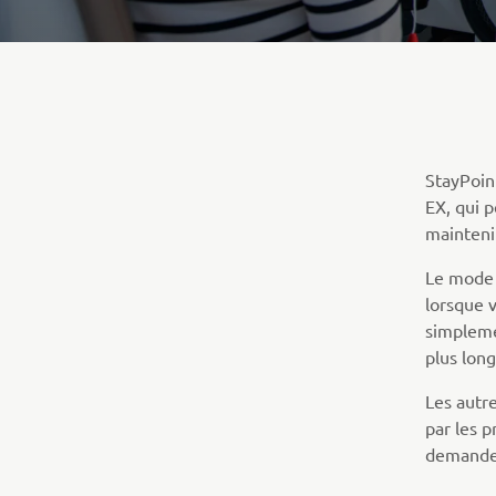
StayPoin
EX, qui 
maintenir
Le mode 
lorsque v
simpleme
plus lon
Les autre
par les p
demanden