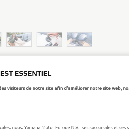
 EST ESSENTIEL
 visiteurs de notre site afin d'améliorer notre site web, no
PLUS YAMAHA
SUPPORT
MyYamaha
Service client
Yamaha Music
CGV de la boutique en
ligne
cales, nous, Yamaha Motor Europe N.V., ses succursales et ses 
Yamaha Racing (en)