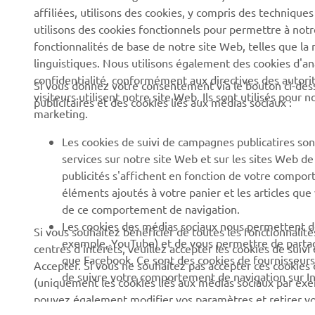
affiliées, utilisons des cookies, y compris des techniques
Robotique
Presse
utilisons des cookies fonctionnels pour permettre à not
Systèmes pour VAE
fonctionnalités de base de notre site Web, telles que l
Brochures
linguistiques. Nous utilisons également des cookies d'ana
Partenariats
Travailler chez Yamaha
confidentialité, conformément aux directives des auto
Si vous donnez votre consentement via le bouton ci-des
Informations techniques
visiteurs utilisent notre site Web. Ils sont utilisés pour
Devenir concessionnaire
publicitaires et des cookies liés aux médias sociaux :
destinées aux revendeurs
marketing.
Yamaha « Revs Your Heart
indépendants
» : Et votre cœur bat plus
Les cookies de suivi de campagnes publicatires sont
Fiche de données de
fort
services sur notre site Web et sur les sites Web d
sécurité Yamalube
publicités s'affichent en fonction de votre comport
Politique de durabilité de
éléments ajoutés à votre panier et les articles que
base
de ce comportement de navigation.
Politique en matière de
Les cookies des médias sociaux nous permettent de
Si vous souhaitez bénéficier de toutes les fonctionnalité
droits humains
exemple, YouTube) et de vous permettre de partage
centres d'intérêts, veuillez accepter les cookies de suiv
que Facebook. Ce sont des cookies de fournisseurs
Accepter. Si vous ne souhaitez pas accepter ces cookies
Canal d'alerte
de suivre votre comportement de navigation sur Inte
(uniquement les cookies liés aux médias sociaux par exem
pouvez également modifier vos paramètres et retirer 