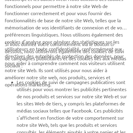
fonctionnels pour permettre à notre site Web de
fonctionner correctement et pour vous fournir des
fonctionnalités de base de notre site Web, telles que la
mémorisation de vos identifiants de connexion et de vos
préférences linguistiques. Nous utilisons également des
cookies d'analyse pour générer des statistiques sur les
Si vous donnez votre consentement via le bouton ci-
utilisateurs en toute confidentialité, conformément aux
dessous, nous utiliserons également des cookies de suivi
directives des autorités de protection des données, pour
de campagnes publicitaires et des cookies liés aux médias
nous aider à comprendre comment nos visiteurs utilisent
sociaux :
notre site Web. Ils sont utilisés pour nous aider à
améliorer notre site web, nos produits, services et
Les cookies de suivi de campagnes publicatires sont
opérations marketing.
utilisés pour vous montrer les publicités pertinentes
de nos produits et services sur notre site Web et sur
les sites Web de tiers, y compris les plateformes de
médias sociaux telles que Facebook. Ces publicités
s'affichent en fonction de votre comportement sur
notre site Web, tels que les produits et services
consultés, les éléments ajoutés à votre panier et les