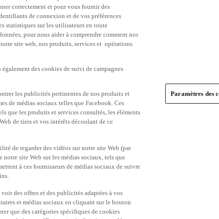
nner correctement et pour vous fournir des
identifiants de connexion et de vos préférences
statistiques sur les utilisateurs en toute
es données, pour nous aider à comprendre comment nos
 notre site web, nos produits, services et opérations
ns également des cookies de suivi de campagnes
trer les publicités pertinentes de nos produits et
Paramètres des c
formes de médias sociaux telles que Facebook. Ces
ls que les produits et services consultés, les éléments
 Web de tiers et vos intérêts découlant de ce
ité de regarder des vidéos sur notre site Web (par
notre site Web sur les médias sociaux, tels que
mettent à ces fournisseurs de médias sociaux de suivre
ins.
 voir des offres et des publicités adaptées à vos
itaires et médias sociaux en cliquant sur le bouton
pter que des catégories spécifiques de cookies