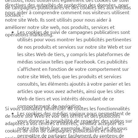
CORPORATE
directives des autorités de protection des données, pour
de campagnes publicitaires et des cookies liés aux médias
nous aider à comprendre comment nos visiteurs utilisent
sociaux :
notre site Web. Ils sont utilisés pour nous aider à
PROS & B2B
améliorer notre site web, nos produits, services et
Les cookies de suivi de campagnes publicatires sont
opérations marketing.
PLUS YAMAHA
utilisés pour vous montrer les publicités pertinentes
de nos produits et services sur notre site Web et sur
les sites Web de tiers, y compris les plateformes de
SUPPORT
médias sociaux telles que Facebook. Ces publicités
s'affichent en fonction de votre comportement sur
notre site Web, tels que les produits et services
NEWSLETTER
consultés, les éléments ajoutés à votre panier et les
articles que vous avez achetés, ainsi que les sites
Découvrez en exclusivité les dernières offres, les événements
spéciaux, les nouveautés et bien plus encore
Web de tiers et vos intérêts découlant de ce
comportement de navigation.
Si vous souhaitez bénéficier de toutes les fonctionnalités
Les cookies des médias sociaux nous permettent de
de notre site Web et voir des offres et des publicités
vous donner la possibilité de regarder des vidéos sur
adaptées à vos centres d'intérêts, veuillez accepter les
S'ABONNER
notre site Web (par exemple, YouTube) et de vous
cookies de suivi de campagnes publicitaires et médias
permettre de partager facilement du contenu de
sociaux en cliquant sur le bouton Accepter. Si vous ne