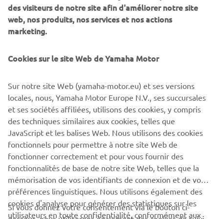
des visiteurs de notre site afin d'améliorer notre site
web, nos produits, nos services et nos actions
marketing.
Cookies sur le site Web de Yamaha Motor
Sur notre site Web (yamaha-motor.eu) et ses versions
locales, nous, Yamaha Motor Europe N.V., ses succursales
et ses sociétés affiliées, utilisons des cookies, y compris
RÉSEAU YAMAHA
RECHERCHEZ VOTRE
des techniques similaires aux cookies, telles que
JavaScript et les balises Web. Nous utilisons des cookies
CONCESSIONNAIRE YAMAHA
fonctionnels pour permettre à notre site Web de
fonctionner correctement et pour vous fournir des
fonctionnalités de base de notre site Web, telles que la
TROUVER UN CONCESSIONNAIRE
mémorisation de vos identifiants de connexion et de vos
préférences linguistiques. Nous utilisons également des
cookies d'analyse pour générer des statistiques sur les
Si vous donnez votre consentement via le bouton ci-
utilisateurs en toute confidentialité, conformément aux
dessous, nous utiliserons également des cookies de suivi