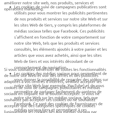
améliorer notre site web, nos produits, services et
Les cookies de suivi de campagnes publicatires sont
opérations marketing.
PLUS YAMAHA
utilisés pour vous montrer les publicités pertinentes
de nos produits et services sur notre site Web et sur
les sites Web de tiers, y compris les plateformes de
SUPPORT
médias sociaux telles que Facebook. Ces publicités
s'affichent en fonction de votre comportement sur
notre site Web, tels que les produits et services
NEWSLETTER
consultés, les éléments ajoutés à votre panier et les
articles que vous avez achetés, ainsi que les sites
Découvrez en exclusivité les dernières offres, les événements
spéciaux, les nouveautés et bien plus encore
Web de tiers et vos intérêts découlant de ce
comportement de navigation.
Si vous souhaitez bénéficier de toutes les fonctionnalités
Les cookies des médias sociaux nous permettent de
de notre site Web et voir des offres et des publicités
vous donner la possibilité de regarder des vidéos sur
adaptées à vos centres d'intérêts, veuillez accepter les
notre site Web (par exemple, YouTube) et de vous
S'ABONNER
cookies de suivi de campagnes publicitaires et médias
permettre de partager facilement du contenu de
sociaux en cliquant sur le bouton Accepter. Si vous ne
notre site Web sur les médias sociaux, tels que
souhaitez pas accepter ces cookies ou ne souhaitez
Lisez notre politique de confidentialité pour savoir comment
Facebook. Ce sont des cookies de fournisseurs de
nous traitons vos données personnelles :
Politique de
accepter que des catégories spécifiques de cookies
médias sociaux tiers et permettent à ces
Confidentialité
(uniquement les cookies liés aux médias sociaux par