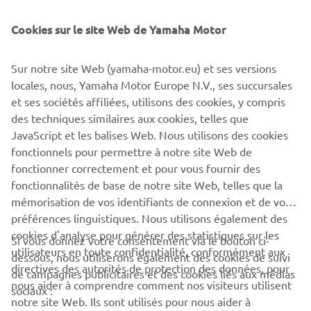
Cookies sur le site Web de Yamaha Motor
TROUVER UN
Sur notre site Web (yamaha-motor.eu) et ses versions
CONCESSIONNAIRE
locales, nous, Yamaha Motor Europe N.V., ses succursales
et ses sociétés affiliées, utilisons des cookies, y compris
des techniques similaires aux cookies, telles que
JavaScript et les balises Web. Nous utilisons des cookies
fonctionnels pour permettre à notre site Web de
fonctionner correctement et pour vous fournir des
fonctionnalités de base de notre site Web, telles que la
mémorisation de vos identifiants de connexion et de vos
préférences linguistiques. Nous utilisons également des
cookies d'analyse pour générer des statistiques sur les
Si vous donnez votre consentement via le bouton ci-
utilisateurs en toute confidentialité, conformément aux
dessous, nous utiliserons également des cookies de suivi
CORPORATE
directives des autorités de protection des données, pour
de campagnes publicitaires et des cookies liés aux médias
nous aider à comprendre comment nos visiteurs utilisent
sociaux :
notre site Web. Ils sont utilisés pour nous aider à
PROS & B2B