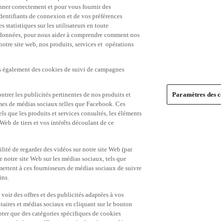
nner correctement et pour vous fournir des
identifiants de connexion et de vos préférences
statistiques sur les utilisateurs en toute
es données, pour nous aider à comprendre comment nos
 notre site web, nos produits, services et opérations
ns également des cookies de suivi de campagnes
trer les publicités pertinentes de nos produits et
Paramètres des c
formes de médias sociaux telles que Facebook. Ces
ls que les produits et services consultés, les éléments
 Web de tiers et vos intérêts découlant de ce
ité de regarder des vidéos sur notre site Web (par
notre site Web sur les médias sociaux, tels que
mettent à ces fournisseurs de médias sociaux de suivre
ins.
 voir des offres et des publicités adaptées à vos
itaires et médias sociaux en cliquant sur le bouton
pter que des catégories spécifiques de cookies