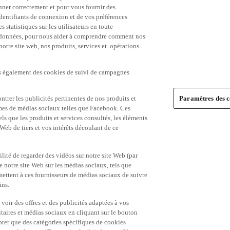
nner correctement et pour vous fournir des
identifiants de connexion et de vos préférences
statistiques sur les utilisateurs en toute
es données, pour nous aider à comprendre comment nos
 notre site web, nos produits, services et opérations
ns également des cookies de suivi de campagnes
trer les publicités pertinentes de nos produits et
Paramètres des c
formes de médias sociaux telles que Facebook. Ces
ls que les produits et services consultés, les éléments
 Web de tiers et vos intérêts découlant de ce
ité de regarder des vidéos sur notre site Web (par
notre site Web sur les médias sociaux, tels que
mettent à ces fournisseurs de médias sociaux de suivre
ins.
 voir des offres et des publicités adaptées à vos
itaires et médias sociaux en cliquant sur le bouton
pter que des catégories spécifiques de cookies