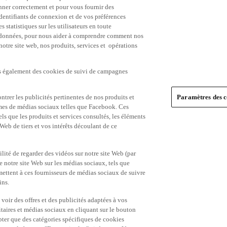
nner correctement et pour vous fournir des
identifiants de connexion et de vos préférences
statistiques sur les utilisateurs en toute
es données, pour nous aider à comprendre comment nos
 notre site web, nos produits, services et opérations
ns également des cookies de suivi de campagnes
trer les publicités pertinentes de nos produits et
Paramètres des c
formes de médias sociaux telles que Facebook. Ces
ls que les produits et services consultés, les éléments
 Web de tiers et vos intérêts découlant de ce
ité de regarder des vidéos sur notre site Web (par
notre site Web sur les médias sociaux, tels que
mettent à ces fournisseurs de médias sociaux de suivre
ins.
 voir des offres et des publicités adaptées à vos
itaires et médias sociaux en cliquant sur le bouton
pter que des catégories spécifiques de cookies