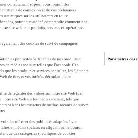
nner correctement et pour vous fournir des
identifiants de connexion et de vos préférences
statistiques sur les utilisateurs en toute
es données, pour nous aider à comprendre comment nos
 notre site web, nos produits, services et opérations
ns également des cookies de suivi de campagnes
trer les publicités pertinentes de nos produits et
Paramètres des c
formes de médias sociaux telles que Facebook. Ces
ls que les produits et services consultés, les éléments
 Web de tiers et vos intérêts découlant de ce
ité de regarder des vidéos sur notre site Web (par
notre site Web sur les médias sociaux, tels que
mettent à ces fournisseurs de médias sociaux de suivre
ins.
 voir des offres et des publicités adaptées à vos
itaires et médias sociaux en cliquant sur le bouton
pter que des catégories spécifiques de cookies