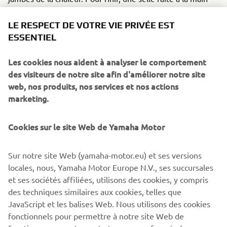
par Mauricio Aguilar, une peinture vintage Yamaha et des
drapeaux à damiers réalisés par Denis Babin sur le
LE RESPECT DE VOTRE VIE PRIVÉE EST
réservoir apportent la touche finale à la moto. La SCR950
ESSENTIEL
est parée pour l'aventure !
Les cookies nous aident à analyser le comportement
Pour en savoir plus sur Brat Style, rendez-vous sur le site:
des visiteurs de notre site afin d'améliorer notre site
www.bratstyle.com
.
web, nos produits, nos services et nos actions
marketing.
Cookies sur le site Web de Yamaha Motor
Sur notre site Web (yamaha-motor.eu) et ses versions
locales, nous, Yamaha Motor Europe N.V., ses succursales
et ses sociétés affiliées, utilisons des cookies, y compris
des techniques similaires aux cookies, telles que
JavaScript et les balises Web. Nous utilisons des cookies
fonctionnels pour permettre à notre site Web de