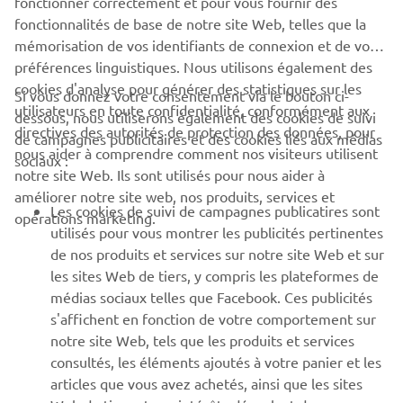
fonctionner correctement et pour vous fournir des
fonctionnalités de base de notre site Web, telles que la
mémorisation de vos identifiants de connexion et de vos
préférences linguistiques. Nous utilisons également des
cookies d'analyse pour générer des statistiques sur les
Si vous donnez votre consentement via le bouton ci-
utilisateurs en toute confidentialité, conformément aux
dessous, nous utiliserons également des cookies de suivi
CORPORATE
directives des autorités de protection des données, pour
de campagnes publicitaires et des cookies liés aux médias
nous aider à comprendre comment nos visiteurs utilisent
sociaux :
notre site Web. Ils sont utilisés pour nous aider à
PROS & B2B
améliorer notre site web, nos produits, services et
Les cookies de suivi de campagnes publicatires sont
opérations marketing.
PLUS YAMAHA
utilisés pour vous montrer les publicités pertinentes
de nos produits et services sur notre site Web et sur
les sites Web de tiers, y compris les plateformes de
SUPPORT
médias sociaux telles que Facebook. Ces publicités
s'affichent en fonction de votre comportement sur
notre site Web, tels que les produits et services
NEWSLETTER
consultés, les éléments ajoutés à votre panier et les
articles que vous avez achetés, ainsi que les sites
Découvrez en exclusivité les dernières offres, les événements
spéciaux, les nouveautés et bien plus encore