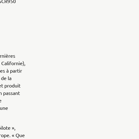
a SCR950
rnières
Californie),
s à partir
 de la
t produit
n passant
e
 une
lote »,
rope. « Que