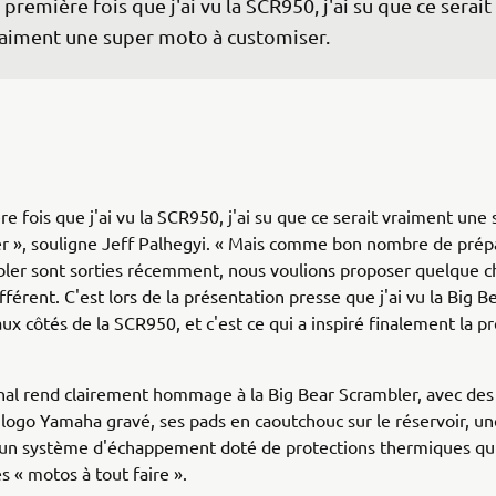
 première fois que j'ai vu la SCR950, j'ai su que ce serait 
aiment une super moto à customiser.
re fois que j'ai vu la SCR950, j'ai su que ce serait vraiment un
r », souligne Jeff Palhegyi. « Mais comme bon nombre de prép
bler sont sorties récemment, nous voulions proposer quelque c
férent. C'est lors de la présentation presse que j'ai vu la Big B
ux côtés de la SCR950, et c'est ce qui a inspiré finalement la p
inal rend clairement hommage à la Big Bear Scrambler, avec de
 logo Yamaha gravé, ses pads en caoutchouc sur le réservoir, u
 un système d'échappement doté de protections thermiques qui
s « motos à tout faire ».