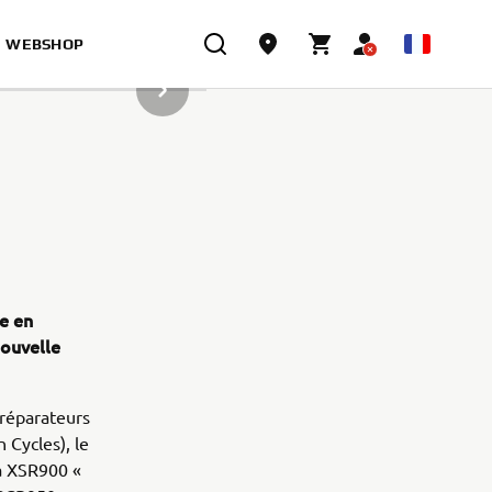
WEBSHOP
ARTICLE DE LA GALERIE SUIVANT
e en
nouvelle
préparateurs
Cycles), le
la XSR900 «