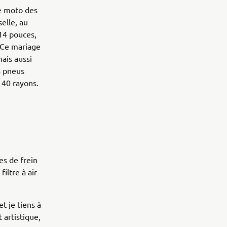
ie moto des
elle, au
14 pouces,
 Ce mariage
mais aussi
s pneus
 40 rayons.
es de frein
iltre à air
t je tiens à
 artistique,