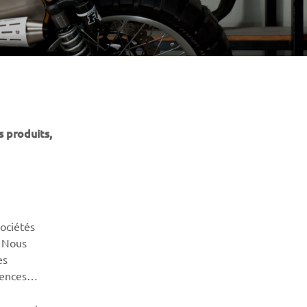
s produits,
NEWSLETTER
Découvrez en exclusivité les dernières offres, les événements
spéciaux, les nouveautés et bien plus encore
sociétés
S'ABONNER
. Nous
es
Lisez notre politique de confidentialité pour savoir comment
rences
nous traitons vos données personnelles :
Politique de
Confidentialité