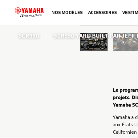
NOS MODÈLES
ACCESSOIRES
VESTIM
SCR950
SCR950 YARD BUILT PAR JEFF
Le program
projets. Di
Yamaha SC
Yamaha a dé
aux États-
Californien