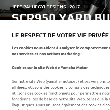
JEFF PALHEGYI DESIGNS | 2017
SCR950 YARD BU
LE RESPECT DE VOTRE VIE PRIVÉE
Les cookies nous aident à analyser le comportement des
CORPORATE
PROS & B2B
nos services et nos actions marketing.
À propos de Yamaha
Forces de l'ordre et
Cookies sur le site Web de Yamaha Motor
secours
News
Professionnels
Sur notre site Web (yamaha-motor.eu) et ses versions lo
Événements
affiliées, utilisons des cookies, y compris des techniques
Robotique
Presse
utilisons des cookies fonctionnels pour permettre à not
Systèmes pour VAE
fonctionnalités de base de notre site Web, telles que l
Brochures
linguistiques. Nous utilisons également des cookies d'ana
Partenariats
Travailler chez Yamaha