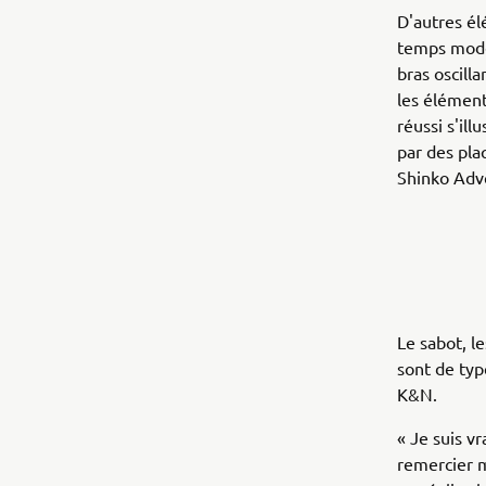
D'autres él
temps moder
bras oscill
les élément
réussi s'il
par des pla
Shinko Adv
Le sabot, l
sont de typ
K&N.
« Je suis v
remercier m