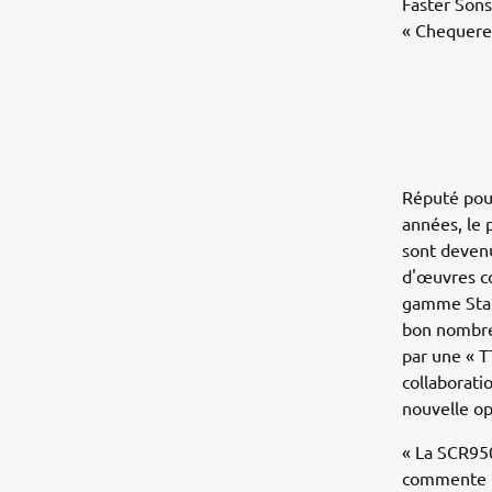
Faster Sons
« Chequere
Réputé pour
années, le 
sont devenu
d'œuvres co
gamme Star 
bon nombre 
par une « T
collaborati
nouvelle op
« La SCR950
commente C