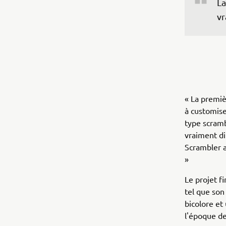
La
vr
« La premiè
à customise
type scram
vraiment dif
Scrambler a
»
Le projet f
tel que son
bicolore et
l'époque de