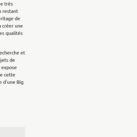
e très
n restant
eritage de
à créer une
es qualités
recherche et
jets de
l expose
e cette
ée d'une Big