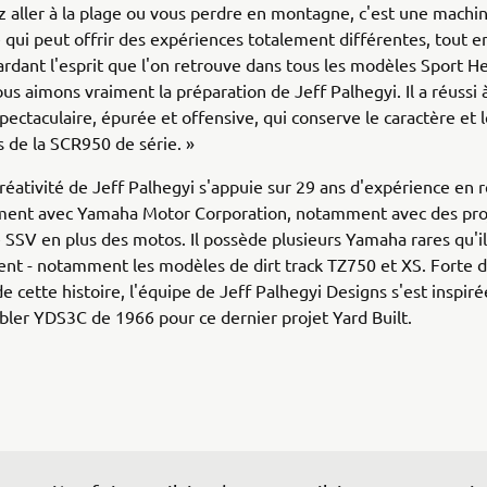
z aller à la plage ou vous perdre en montagne, c'est une machin
 qui peut offrir des expériences totalement différentes, tout e
ardant l'esprit que l'on retrouve dans tous les modèles Sport H
s aimons vraiment la préparation de Jeff Palhegyi. Il a réussi 
pectaculaire, épurée et offensive, qui conserve le caractère et l
 de la SCR950 de série. »
réativité de Jeff Palhegyi s'appuie sur 29 ans d'expérience en 
ent avec Yamaha Motor Corporation, notamment avec des pro
 SSV en plus des motos. Il possède plusieurs Yamaha rares qu'i
nt - notamment les modèles de dirt track TZ750 et XS. Forte d
de cette histoire, l'équipe de Jeff Palhegyi Designs s'est inspir
ler YDS3C de 1966 pour ce dernier projet Yard Built.