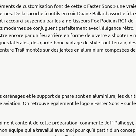
éments de customisation font de cette « Faster Sons » une vra
nes. De la sacoche à outils en cuir Duane Ballard assortie à la s
ant raccourci suspendu par les amortisseurs Fox Podium RC1 de 
s modernes se conjuguent parfaitement avec l'élégance rétro.
lustre encore par un feu arrière en forme de « verre à shooter » 
ques latérales, des garde-boue vintage de style tout-terrain, de
enture Trail montés sur des jantes en aluminium composées de
es carénages et le support de phare sont en aluminium, les durit
e aviation. On retrouve également le logo « Faster Sons » sur le f
raiment content de cette préparation, commente Jeff Palhegyi, e
on équipe qui a travaillé avec moi pour qu'à partir d'un concept