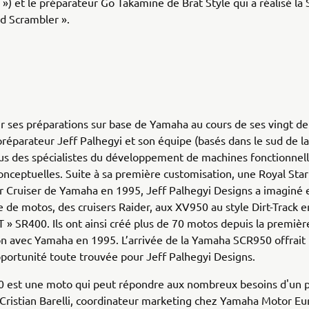
 ») et le préparateur Go Takamine de Brat Style qui a réalisé l
d Scrambler ».
 ses préparations sur base de Yamaha au cours de ses vingt de
préparateur Jeff Palhegyi et son équipe (basés dans le sud de la 
s des spécialistes du développement de machines fonctionnelle
nceptuelles. Suite à sa première customisation, une Royal Star
Cruiser de Yamaha en 1995, Jeff Palhegyi Designs a imaginé e
de motos, des cruisers Raider, aux XV950 au style Dirt-Track e
T » SR400. Ils ont ainsi créé plus de 70 motos depuis la premièr
on avec Yamaha en 1995. L’arrivée de la Yamaha SCR950 offrait
portunité toute trouvée pour Jeff Palhegyi Designs.
 est une moto qui peut répondre aux nombreux besoins d'un pi
ristian Barelli, coordinateur marketing chez Yamaha Motor Eu