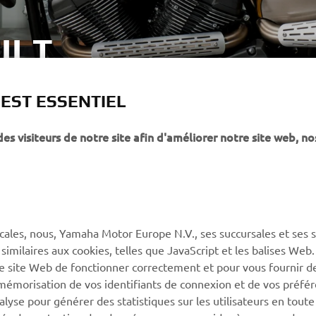
ILT
 EST ESSENTIEL
 visiteurs de notre site afin d'améliorer notre site web, no
PLUS YAMAHA
SUPPORT
MyYamaha
Service client
Yamaha Music
CGV de la boutique en
ligne
cales, nous, Yamaha Motor Europe N.V., ses succursales et ses 
Yamaha Racing (en)
 similaires aux cookies, telles que JavaScript et les balises Web
Catalogue de pièces
Yamaha Motor Global (en)
re site Web de fonctionner correctement et pour vous fournir d
Trouvez le
a mémorisation de vos identifiants de connexion et de vos préfé
Application mobiles
concessionnaire Yamaha
lyse pour générer des statistiques sur les utilisateurs en toute