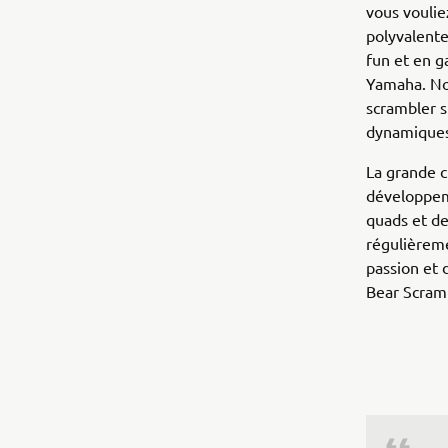
vous voulie
polyvalente
fun et en g
Yamaha. Nou
scrambler s
dynamiques
La grande c
développem
quads et de
régulièreme
passion et 
Bear Scramb