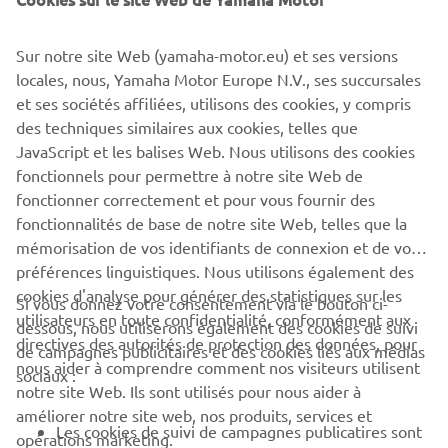
sourit Marc. « Yamaha a sorti les Thundercat et
Thunderace dans les années 90. Cela me semblait tout à
fait normal. »
Sur notre site Web (yamaha-motor.eu) et ses versions
locales, nous, Yamaha Motor Europe N.V., ses succursales
Haxch Moto
et ses sociétés affiliées, utilisons des cookies, y compris
En savoir plus sur la XSR900
des techniques similaires aux cookies, telles que
JavaScript et les balises Web. Nous utilisons des cookies
fonctionnels pour permettre à notre site Web de
fonctionner correctement et pour vous fournir des
fonctionnalités de base de notre site Web, telles que la
1
/
31
mémorisation de vos identifiants de connexion et de vos
préférences linguistiques. Nous utilisons également des
cookies d'analyse pour générer des statistiques sur les
Si vous donnez votre consentement via le bouton ci-
utilisateurs en toute confidentialité, conformément aux
dessous, nous utiliserons également des cookies de suivi
CORPORATE
directives des autorités de protection des données, pour
de campagnes publicitaires et des cookies liés aux médias
nous aider à comprendre comment nos visiteurs utilisent
sociaux :
notre site Web. Ils sont utilisés pour nous aider à
PROS & B2B
améliorer notre site web, nos produits, services et
Les cookies de suivi de campagnes publicatires sont
opérations marketing.