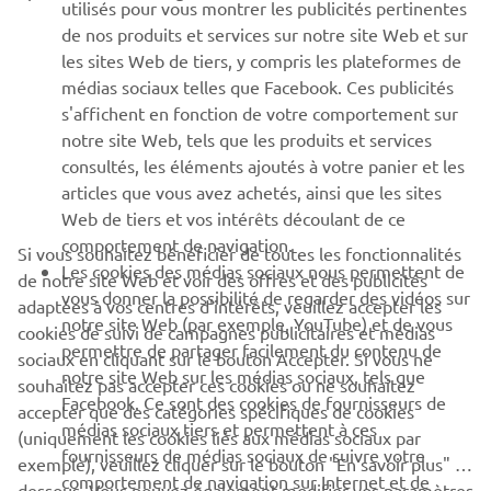
PLUS YAMAHA
utilisés pour vous montrer les publicités pertinentes
de nos produits et services sur notre site Web et sur
les sites Web de tiers, y compris les plateformes de
SUPPORT
médias sociaux telles que Facebook. Ces publicités
s'affichent en fonction de votre comportement sur
notre site Web, tels que les produits et services
NEWSLETTER
consultés, les éléments ajoutés à votre panier et les
articles que vous avez achetés, ainsi que les sites
Découvrez en exclusivité les dernières offres, les événements
spéciaux, les nouveautés et bien plus encore
Web de tiers et vos intérêts découlant de ce
comportement de navigation.
Si vous souhaitez bénéficier de toutes les fonctionnalités
Les cookies des médias sociaux nous permettent de
de notre site Web et voir des offres et des publicités
vous donner la possibilité de regarder des vidéos sur
adaptées à vos centres d'intérêts, veuillez accepter les
S'ABONNER
notre site Web (par exemple, YouTube) et de vous
cookies de suivi de campagnes publicitaires et médias
permettre de partager facilement du contenu de
sociaux en cliquant sur le bouton Accepter. Si vous ne
notre site Web sur les médias sociaux, tels que
souhaitez pas accepter ces cookies ou ne souhaitez
Lisez notre politique de confidentialité pour savoir comment
Facebook. Ce sont des cookies de fournisseurs de
nous traitons vos données personnelles :
Politique de
accepter que des catégories spécifiques de cookies
médias sociaux tiers et permettent à ces
Confidentialité
(uniquement les cookies liés aux médias sociaux par
fournisseurs de médias sociaux de suivre votre
exemple), veuillez cliquer sur le bouton "En savoir plus" ci-
comportement de navigation sur Internet et de
France (French)
dessous. Vous pouvez également modifier vos paramètres