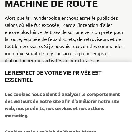
MACHINE DE ROUTE
Alors que la Thunderbolt a enthousiasmé le public des
salons où elle fut exposée, Marc a l'intention d'aller
encore plus loin. « Je travaille sur une version prête pour
la route, équipée de feux discrets, de rétroviseurs et de
tout le nécessaire. Si je pouvais recevoir des commandes,
mon rêve serait de m'y consacrer à plein temps et
d'abandonner mes activités architecturales. »
Avec une fiche technique complète se lisant comme la
LE RESPECT DE VOTRE VIE PRIVÉE EST
liste de souhaits d’un ingénieur de compétition et une
ESSENTIEL
silhouette qui aurait pu sortir tout droit de Suzuka en
1995, la XZR900 Thunderbolt n’est pas une simple
Les cookies nous aident à analyser le comportement
préparation. C’est une plateforme, une passion et peut-
des visiteurs de notre site afin d'améliorer notre site
être même un modèle d’avenir pour ceux qui recherchent
web, nos produits, nos services et nos actions
une moto intemporelle et technologique.
marketing.
Et son nom ? « Thunderbolt est venu naturellement »,
Cookies sur le site Web de Yamaha Motor