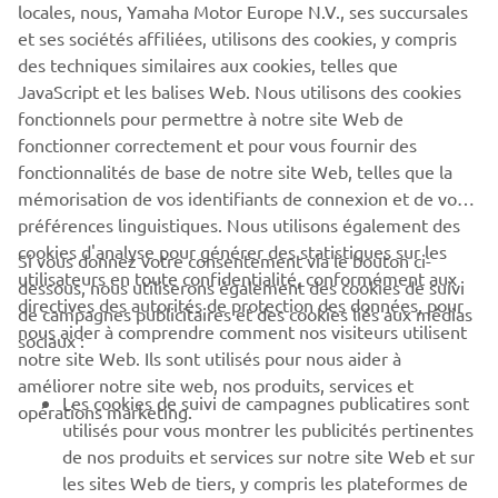
locales, nous, Yamaha Motor Europe N.V., ses succursales
et ses sociétés affiliées, utilisons des cookies, y compris
des techniques similaires aux cookies, telles que
JavaScript et les balises Web. Nous utilisons des cookies
fonctionnels pour permettre à notre site Web de
fonctionner correctement et pour vous fournir des
fonctionnalités de base de notre site Web, telles que la
mémorisation de vos identifiants de connexion et de vos
préférences linguistiques. Nous utilisons également des
cookies d'analyse pour générer des statistiques sur les
Si vous donnez votre consentement via le bouton ci-
utilisateurs en toute confidentialité, conformément aux
dessous, nous utiliserons également des cookies de suivi
CORPORATE
directives des autorités de protection des données, pour
de campagnes publicitaires et des cookies liés aux médias
nous aider à comprendre comment nos visiteurs utilisent
sociaux :
notre site Web. Ils sont utilisés pour nous aider à
PROS & B2B
améliorer notre site web, nos produits, services et
Les cookies de suivi de campagnes publicatires sont
opérations marketing.
PLUS YAMAHA
utilisés pour vous montrer les publicités pertinentes
de nos produits et services sur notre site Web et sur
les sites Web de tiers, y compris les plateformes de
SUPPORT