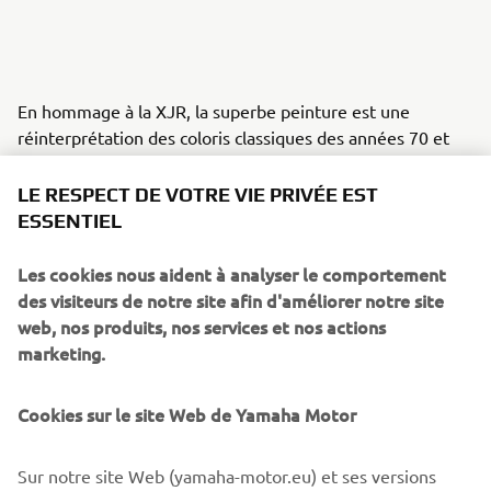
En hommage à la XJR, la superbe peinture est une
réinterprétation des coloris classiques des années 70 et
80, à savoir le blanc nacré, le noir et l'or, sans oublier le
légendaire « speed block » Yamaha.
LE RESPECT DE VOTRE VIE PRIVÉE EST
ESSENTIEL
Les propriétaires de XJR qui souhaitent personnaliser leur
machine peuvent se procurer les pièces de la Dissident
Les cookies nous aident à analyser le comportement
directement auprès de it roCkS!bikes. Votre customisation
des visiteurs de notre site afin d'améliorer notre site
commence ici:
www.itrocksbikes.com
web, nos produits, nos services et nos actions
marketing.
Cookies sur le site Web de Yamaha Motor
Sur notre site Web (yamaha-motor.eu) et ses versions