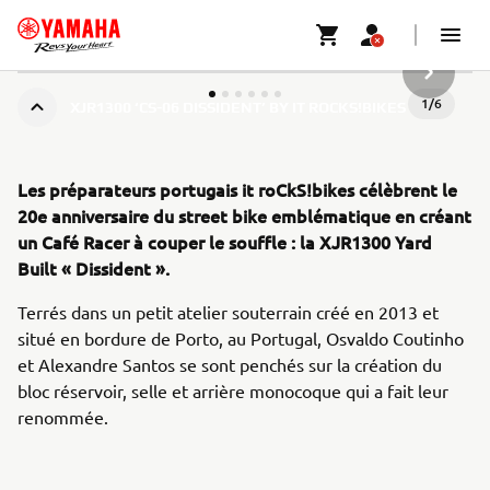
ARTICLE
1
/
6
XJR1300 ‘CS-06 DISSIDENT’ BY IT ROCKS!BIKES
Les préparateurs portugais it roCkS!bikes célèbrent le
20e anniversaire du street bike emblématique en créant
un Café Racer à couper le souffle : la XJR1300 Yard
Built « Dissident ».
Terrés dans un petit atelier souterrain créé en 2013 et
situé en bordure de Porto, au Portugal, Osvaldo Coutinho
et Alexandre Santos se sont penchés sur la création du
bloc réservoir, selle et arrière monocoque qui a fait leur
renommée.