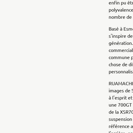
enfin pu êt
polyvalenc
nombre de p
Basé à Esm
s'inspire d
génération.
commercial
commune po
chose de di
personnalis
RUAMACHINES
images de 
à l'esprit 
une 700GT r
de la XSR70
suspension 
référence a