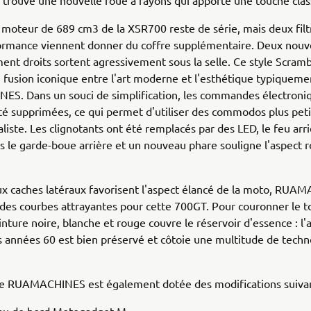
on trouve une nouvelle roue à rayons qui apporte une touche clas
 moteur de 689 cm3 de la XSR700 reste de série, mais deux fil
ormance viennent donner du coffre supplémentaire. Deux nouv
nt droits sortent agressivement sous la selle. Ce style Scramb
fusion iconique entre l'art moderne et l'esthétique typiqueme
S. Dans un souci de simplification, les commandes électroniq
é supprimées, ce qui permet d'utiliser des commodos plus peti
liste. Les clignotants ont été remplacés par des LED, le feu arri
s le garde-boue arrière et un nouveau phare souligne l'aspect 
x caches latéraux favorisent l'aspect élancé de la moto, RUA
 des courbes attrayantes pour cette 700GT. Pour couronner le t
nture noire, blanche et rouge couvre le réservoir d'essence : l'
années 60 est bien préservé et côtoie une multitude de techn
e RUAMACHINES est également dotée des modifications suivan