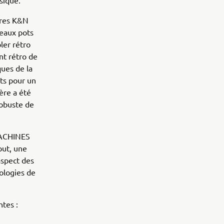
sique.
tres K&N
eaux pots
ler rétro
nt rétro de
ues de la
ts pour un
ère a été
robuste de
MACHINES
out, une
aspect des
ologies de
tes :