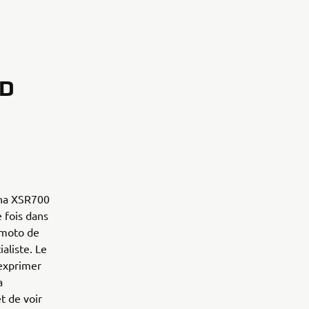
RD
aha XSR700
 fois dans
a moto de
ialiste. Le
'exprimer
a
t de voir