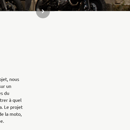
ARTICLE DE LA GALERIE SUIVANT
ojet, nous
sur un
es du
trer à quel
a. Le projet
de la moto,
e.