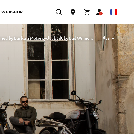
WEBSHOP
ned by Barbara Motorcycle, built by Bad Winners
Plus
designed by Tony Queiros, built by Rua Machines
lex & Claudio Monge, built by Café Racer SSpirit
te” designed by Ugo Coppola, built by Garage221
 Engineering
XSR700 “BW Tribute” by SLCDR
XSR700 KING KENNY