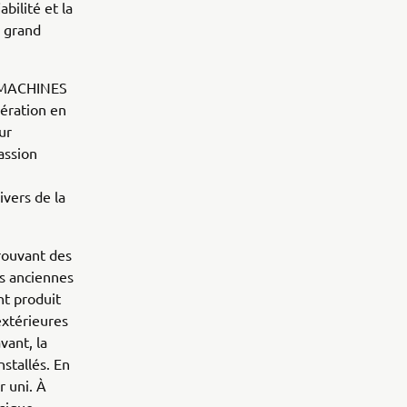
bilité et la
n grand
UAMACHINES
nération en
ur
assion
ivers de la
rouvant des
s anciennes
nt produit
extérieures
vant, la
nstallés. En
r uni. À