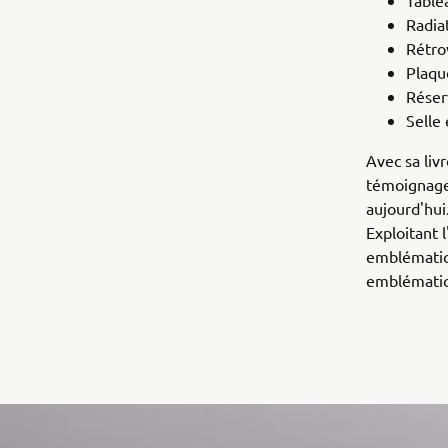
Table
Radia
Rétro
Plaqu
Réser
Selle 
Avec sa liv
témoignage 
aujourd'hui.
Exploitant 
emblématiq
emblémati