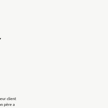
Y
ur client
on père a