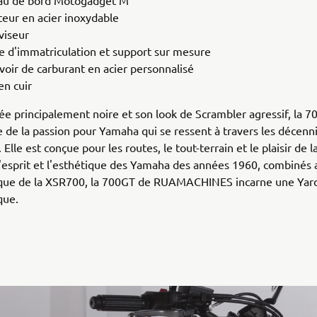
au de bord Motogadget M
teur en acier inoxydable
viseur
e d'immatriculation et support sur mesure
voir de carburant en acier personnalisé
en cuir
rée principalement noire et son look de Scrambler agressif, la 
de la passion pour Yamaha qui se ressent à travers les décenni
 Elle est conçue pour les routes, le tout-terrain et le plaisir de l
l'esprit et l'esthétique des Yamaha des années 1960, combinés 
ue de la XSR700, la 700GT de RUAMACHINES incarne une Yard
que.