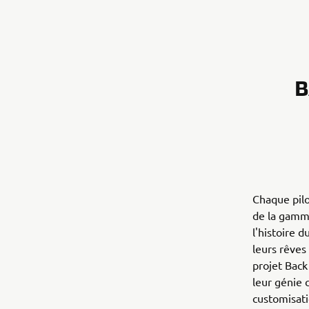
B
Chaque pilo
de la gamme
l'histoire 
leurs rêves 
projet Back
leur génie c
customisati