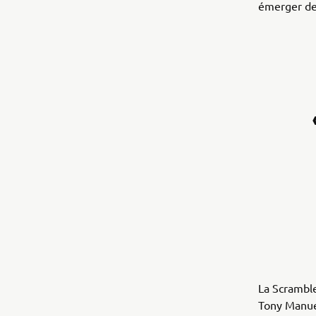
émerger des
La Scrambl
Tony Manuel