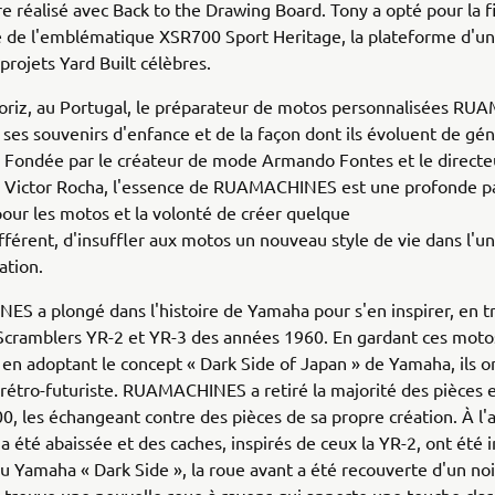
re réalisé avec Back to the Drawing Board. Tony a opté pour la fia
e de l'emblématique XSR700 Sport Heritage, la plateforme d'u
rojets Yard Built célèbres.
oriz, au Portugal, le préparateur de motos personnalisées R
e ses souvenirs d'enfance et de la façon dont ils évoluent de gé
 Fondée par le créateur de mode Armando Fontes et le directe
 Victor Rocha, l'essence de RUAMACHINES est une profonde p
ur les motos et la volonté de créer quelque
fférent, d'insuffler aux motos un nouveau style de vie dans l'un
ation.
 a plongé dans l'histoire de Yamaha pour s'en inspirer, en t
Scramblers YR-2 et YR-3 des années 1960. En gardant ces moto
et en adoptant le concept « Dark Side of Japan » de Yamaha, ils o
étro-futuriste. RUAMACHINES a retiré la majorité des pièces 
0, les échangeant contre des pièces de sa propre création. À l'a
a été abaissée et des caches, inspirés de ceux la YR-2, ont été i
u Yamaha « Dark Side », la roue avant a été recouverte d'un noi