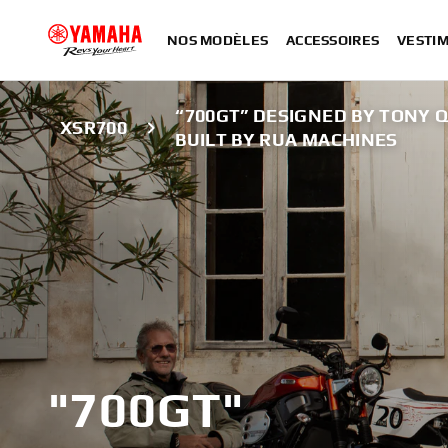
NOS MODÈLES
ACCESSOIRES
VESTIM
“700GT” DESIGNED BY TONY Q
XSR700
BUILT BY RUA MACHINES
"700GT"