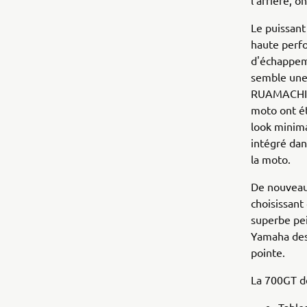
l'arrière, 
Le puissant
haute perf
d'échappeme
semble une 
RUAMACHINE
moto ont ét
look minima
intégré dan
la moto.
De nouveau
choisissant
superbe pei
Yamaha des 
pointe.
La 700GT d