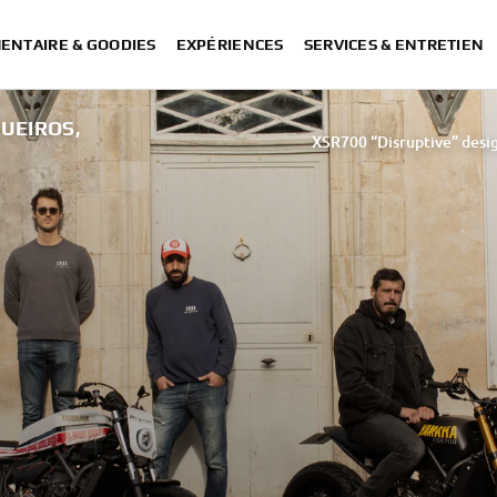
ENTAIRE & GOODIES
EXPÉRIENCES
SERVICES & ENTRETIEN
UEIROS,
XSR700 “Disruptive” desig
“700GT” 
“XSR700 Red Tail” designed by A
“RD350 Tribu
XSR700 "Alan" by Lamb