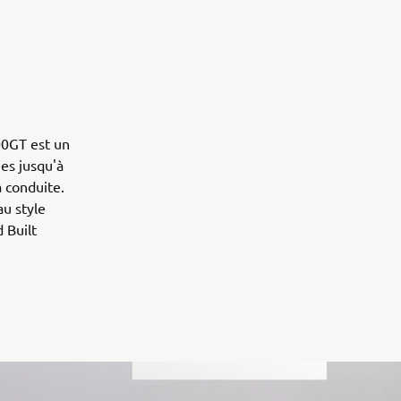
700GT est un
es jusqu'à
a conduite.
au style
 Built