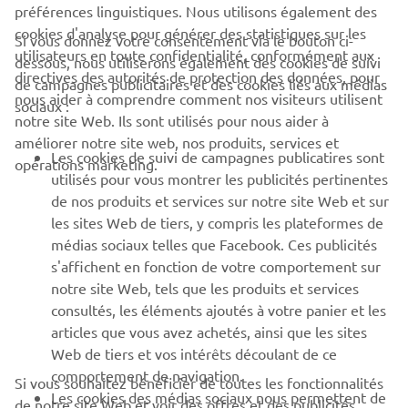
préférences linguistiques. Nous utilisons également des
cookies d'analyse pour générer des statistiques sur les
Si vous donnez votre consentement via le bouton ci-
utilisateurs en toute confidentialité, conformément aux
dessous, nous utiliserons également des cookies de suivi
CORPORATE
directives des autorités de protection des données, pour
de campagnes publicitaires et des cookies liés aux médias
nous aider à comprendre comment nos visiteurs utilisent
sociaux :
notre site Web. Ils sont utilisés pour nous aider à
PROS & B2B
améliorer notre site web, nos produits, services et
Les cookies de suivi de campagnes publicatires sont
opérations marketing.
PLUS YAMAHA
utilisés pour vous montrer les publicités pertinentes
de nos produits et services sur notre site Web et sur
les sites Web de tiers, y compris les plateformes de
SUPPORT
médias sociaux telles que Facebook. Ces publicités
s'affichent en fonction de votre comportement sur
notre site Web, tels que les produits et services
NEWSLETTER
consultés, les éléments ajoutés à votre panier et les
articles que vous avez achetés, ainsi que les sites
Découvrez en exclusivité les dernières offres, les événements
spéciaux, les nouveautés et bien plus encore
Web de tiers et vos intérêts découlant de ce
comportement de navigation.
Si vous souhaitez bénéficier de toutes les fonctionnalités
Les cookies des médias sociaux nous permettent de
de notre site Web et voir des offres et des publicités