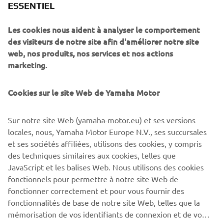
ESSENTIEL
terre.
Les cookies nous aident à analyser le comportement
Le travail sur mesure comprend un réservoir en aluminium
des visiteurs de notre site afin d'améliorer notre site
frappé, une selle faite à la main ainsi qu'une plaque de
web, nos produits, nos services et nos actions
protection en aluminium sur-mesure. Les gardes-boue
marketing.
avant et arrière Acerbis ont été ajoutés. Les supports en
aluminium Acerbis maintiennent les protège-mains en
plastique vintage, tout en conservant ce style tout-terrain
Cookies sur le site Web de Yamaha Motor
vintage. Une sonorité rauque signe la Swank Rally 700
avec un échappement 2-en-1 SC.
Sur notre site Web (yamaha-motor.eu) et ses versions
locales, nous, Yamaha Motor Europe N.V., ses succursales
et ses sociétés affiliées, utilisons des cookies, y compris
des techniques similaires aux cookies, telles que
JavaScript et les balises Web. Nous utilisons des cookies
fonctionnels pour permettre à notre site Web de
fonctionner correctement et pour vous fournir des
XSR700 « SWANK RALLY »
fonctionnalités de base de notre site Web, telles que la
PAR DEUS
mémorisation de vos identifiants de connexion et de vos