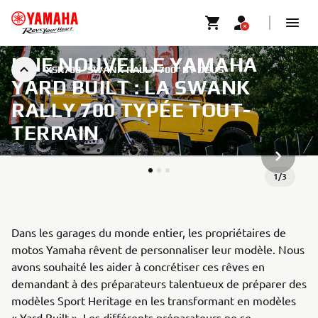
UNE NOUVELLE YAMAHA
XSR700 "SWANK RALLY 700" BY DEUS
YARD BUILT : LA SWANK
RALLY 700 TYPÉE TOUT-
TERRAIN
ARTICLE
1
/
3
Dans les garages du monde entier, les propriétaires de
motos Yamaha rêvent de personnaliser leur modèle. Nous
avons souhaité les aider à concrétiser ces rêves en
demandant à des préparateurs talentueux de préparer des
modèles Sport Heritage en les transformant en modèles
« Yard Built ». Les différents préparateurs ne se