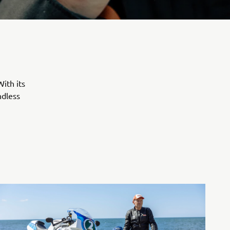
ith its
ndless