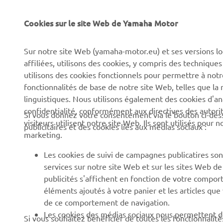
Cookies sur le site Web de Yamaha Motor
CORPORATE
PROS & B2B
Sur notre site Web (yamaha-motor.eu) et ses versions lo
À propos de Yamaha
Forces de l'ordre et
affiliées, utilisons des cookies, y compris des techniques
secours
News
utilisons des cookies fonctionnels pour permettre à not
Professionnels
fonctionnalités de base de notre site Web, telles que l
Événements
linguistiques. Nous utilisons également des cookies d'ana
Robotique
Presse
confidentialité, conformément aux directives des auto
Si vous donnez votre consentement via le bouton ci-des
Systèmes pour VAE
visiteurs utilisent notre site Web. Ils sont utilisés pour
publicitaires et des cookies liés aux médias sociaux :
Brochures
marketing.
Partenariats
Travailler chez Yamaha
Les cookies de suivi de campagnes publicatires sont
Informations techniques
Devenir concessionnaire
services sur notre site Web et sur les sites Web d
destinées aux revendeurs
publicités s'affichent en fonction de votre comport
Yamaha « Revs Your Heart
indépendants
éléments ajoutés à votre panier et les articles que
» : Et votre cœur bat plus
Fiche de données de
de ce comportement de navigation.
fort
sécurité Yamalube
Les cookies des médias sociaux nous permettent de
Si vous souhaitez bénéficier de toutes les fonctionnalité