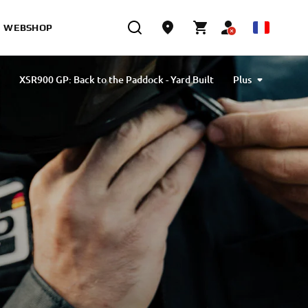
WEBSHOP
XSR900 GP: Back to the Paddock - Yard Built
Plus
 GP: Back to the Paddock - Customisation phase
: Back to the Paddock - Wheels & Waves festival
Back to the Paddock: by Yamaha Motor Spain
pe
Back to the Paddock - by Yamaha Motor UK
ck to the Paddock - by Yamaha Motor Scandinavia