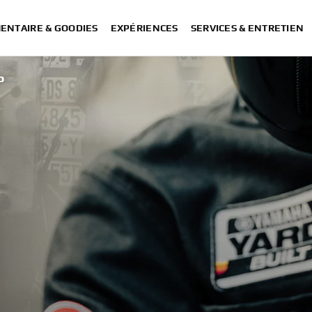
ENTAIRE & GOODIES
EXPÉRIENCES
SERVICES & ENTRETIEN
P
XSR900
XSR900 GP
Back to the Paddock: by Yamaha Motor Europe
Back to the Paddock - by Yamaha Motor Euro
XSR900 GP: Ba