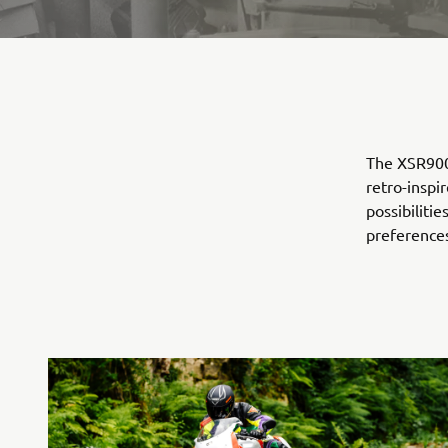
The XSR900 
retro-inspi
possibilitie
preference