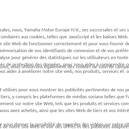
PLUS YAMAHA
SUPPORT
cales, nous, Yamaha Motor Europe N.V., ses succursales et ses 
MyYamaha
Service client
 similaires aux cookies, telles que JavaScript et les balises Web
Yamaha Music
CGV de la boutique en
re site Web de fonctionner correctement et pour vous fournir d
ligne
a mémorisation de vos identifiants de connexion et de vos préfé
Yamaha Racing (en)
lyse pour générer des statistiques sur les utilisateurs en toute
Catalogue de pièces
Yamaha Motor Global (en)
rités de protection des données, pour nous aider à comprendre
sous, nous utiliserons également des cookies de suivi de camp
Trouvez le
 nous aider à améliorer notre site web, nos produits, services et 
Application mobiles
concessionnaire Yamaha
Information sur la gestion
 utilisés pour vous montrer les publicités pertinentes de nos p
des batteries usagées
e tiers, y compris les plateformes de médias sociaux telles que 
ement sur notre site Web, tels que les produits et services cons
 vous avez achetés, ainsi que les sites Web de tiers et vos intér
 vous donner la possibilité de regarder des vidéos sur notre si
s de notre site Web et voir des offres et des publicités adaptée