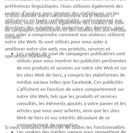
préférences linguistiques. Nous utilisons également des
cookies d'analyse pour générer des statistiques sur les
Si vous donnez votre consentement via le bouton ci-
utilisateurs en toute confidentialité, conformément aux
dessous, nous utiliserons également des cookies de suivi
directives des autorités de protection des données, pour
de campagnes publicitaires et des cookies liés aux médias
nous aider à comprendre comment nos visiteurs utilisent
sociaux :
notre site Web. Ils sont utilisés pour nous aider à
améliorer notre site web, nos produits, services et
Les cookies de suivi de campagnes publicatires sont
opérations marketing.
utilisés pour vous montrer les publicités pertinentes
de nos produits et services sur notre site Web et sur
les sites Web de tiers, y compris les plateformes de
09 Mars 2026
Le P-DG de Yamaha Motor Europe rend visite à
médias sociaux telles que Facebook. Ces publicités
s'affichent en fonction de votre comportement sur
Riders for Health en Gambie
notre site Web, tels que les produits et services
Depuis 2022, Yamaha soutient Riders for Health (RFH)
consultés, les éléments ajoutés à votre panier et les
dans la gestion de sa flotte, ses initiatives de collecte de
articles que vous avez achetés, ainsi que les sites
fonds et ses actions de sensibilisation.
Web de tiers et vos intérêts découlant de ce
En savoir plus
comportement de navigation.
Si vous souhaitez bénéficier de toutes les fonctionnalités
Les cookies des médias sociaux nous permettent de