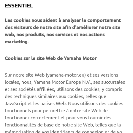
ESSENTIEL
Les cookies nous aident à analyser le comportement
11 Mars 2026
des visiteurs de notre site afin d'améliorer notre site
Nouveau Yamaha Tricity 300
web, nos produits, nos services et nos actions
Réputé pour sa stabilité et sa fiabilité, le Tricity 300 est
marketing.
l'un des modèles les plus vendus dans la catégorie des
scooters trois-roues. Depuis son lancement, la popularité
Cookies sur le site Web de Yamaha Motor
de ce modèle haut de gamme dédié à la mobilité urbaine
n'a cessé de croître, les motards et les automobilistes*
Sur notre site Web (yamaha-motor.eu) et ses versions
reconnaissant les qualités exceptionnelles qui en font l'un
locales, nous, Yamaha Motor Europe N.V., ses succursales
des moyens les plus agréables et les plus efficaces pour se
et ses sociétés affiliées, utilisons des cookies, y compris
déplacer en ville.
des techniques similaires aux cookies, telles que
En savoir plus
JavaScript et les balises Web. Nous utilisons des cookies
fonctionnels pour permettre à notre site Web de
fonctionner correctement et pour vous fournir des
fonctionnalités de base de notre site Web, telles que la
mémorisation de vos identifiants de connexion et de vos