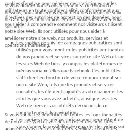
cookies d'analyse pour générer des statistiques sur les
Si vous donnez votre consentement via le bouton ci-
utilisateurs en toute confidentialité, conformément aux
dessous, nous utiliserons également des cookies de suivi
CORPORATE
directives des autorités de protection des données, pour
de campagnes publicitaires et des cookies liés aux médias
nous aider à comprendre comment nos visiteurs utilisent
sociaux :
notre site Web. Ils sont utilisés pour nous aider à
PROS & B2B
améliorer notre site web, nos produits, services et
Les cookies de suivi de campagnes publicatires sont
opérations marketing.
PLUS YAMAHA
utilisés pour vous montrer les publicités pertinentes
de nos produits et services sur notre site Web et sur
les sites Web de tiers, y compris les plateformes de
SUPPORT
médias sociaux telles que Facebook. Ces publicités
s'affichent en fonction de votre comportement sur
notre site Web, tels que les produits et services
NEWSLETTER
consultés, les éléments ajoutés à votre panier et les
articles que vous avez achetés, ainsi que les sites
Découvrez en exclusivité les dernières offres, les événements
spéciaux, les nouveautés et bien plus encore
Web de tiers et vos intérêts découlant de ce
comportement de navigation.
Si vous souhaitez bénéficier de toutes les fonctionnalités
Les cookies des médias sociaux nous permettent de
de notre site Web et voir des offres et des publicités
vous donner la possibilité de regarder des vidéos sur
adaptées à vos centres d'intérêts, veuillez accepter les