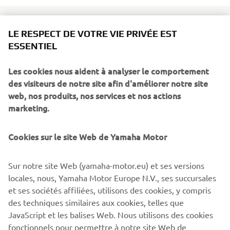
LE RESPECT DE VOTRE VIE PRIVÉE EST
ESSENTIEL
Its powerful new 300cc engine has been developed to
give you increased acceleration and top speed compared
Les cookies nous aident à analyser le comportement
to the current 250cc model. And Yamaha's advanced Blue
des visiteurs de notre site afin d'améliorer notre site
Core technology helps to make this one of the most fuel
web, nos produits, nos services et nos actions
efficient engines in its class.
marketing.
Motorcycle-style double clamp front forks and the new
chassis give class leading handling to the new X-MAX 300
Cookies sur le site Web de Yamaha Motor
model, as well as comfort to ensure weekday functionality
with weekend fun.
Sur notre site Web (yamaha-motor.eu) et ses versions
Equipped with a Traction Control System, huge underseat
locales, nous, Yamaha Motor Europe N.V., ses succursales
storage for 2 full-face helmets (and more) and a Smart
et ses sociétés affiliées, utilisons des cookies, y compris
Key keyless ignition, this premium sport scooter
des techniques similaires aux cookies, telles que
reinforces Yamaha's position as the leading brand in the
JavaScript et les balises Web. Nous utilisons des cookies
sport scooter segment. Yamaha Sport Scooters – Nothing
fonctionnels pour permettre à notre site Web de