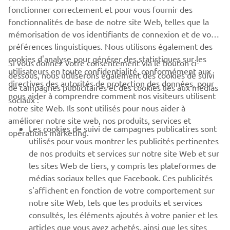
but the MAX.
fonctionner correctement et pour vous fournir des
fonctionnalités de base de notre site Web, telles que la
mémorisation de vos identifiants de connexion et de vos
préférences linguistiques. Nous utilisons également des
cookies d'analyse pour générer des statistiques sur les
Si vous donnez votre consentement via le bouton ci-
utilisateurs en toute confidentialité, conformément aux
dessous, nous utiliserons également des cookies de suivi
CORPORATE
directives des autorités de protection des données, pour
de campagnes publicitaires et des cookies liés aux médias
nous aider à comprendre comment nos visiteurs utilisent
sociaux :
notre site Web. Ils sont utilisés pour nous aider à
PROS & B2B
améliorer notre site web, nos produits, services et
Les cookies de suivi de campagnes publicatires sont
opérations marketing.
PLUS YAMAHA
utilisés pour vous montrer les publicités pertinentes
de nos produits et services sur notre site Web et sur
les sites Web de tiers, y compris les plateformes de
SUPPORT
médias sociaux telles que Facebook. Ces publicités
s'affichent en fonction de votre comportement sur
notre site Web, tels que les produits et services
NEWSLETTER
consultés, les éléments ajoutés à votre panier et les
articles que vous avez achetés, ainsi que les sites
Découvrez en exclusivité les dernières offres, les événements