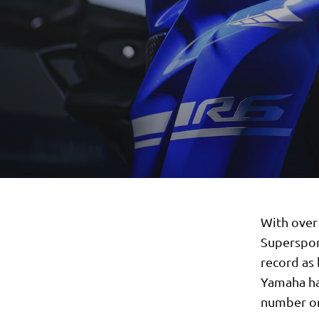
With over
Supersport
record as
Yamaha hav
number one