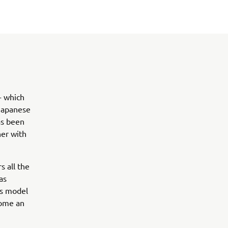
- which
 Japanese
as been
her with
 all the
as
es model
come an