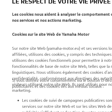
LE RESPECT DE VOTRE VIE PRIVÉE
Les cookies nous aident à analyser le comportement des
CORPORATE
PROS & B2B
nos services et nos actions marketing.
À propos de Yamaha
Forces de l'ordre et
Cookies sur le site Web de Yamaha Motor
secours
News
Professionnels
Sur notre site Web (yamaha-motor.eu) et ses versions lo
Événements
affiliées, utilisons des cookies, y compris des techniques
Robotique
Presse
utilisons des cookies fonctionnels pour permettre à not
Systèmes pour VAE
fonctionnalités de base de notre site Web, telles que l
Brochures
linguistiques. Nous utilisons également des cookies d'ana
Partenariats
Travailler chez Yamaha
confidentialité, conformément aux directives des auto
Si vous donnez votre consentement via le bouton ci-des
Informations techniques
visiteurs utilisent notre site Web. Ils sont utilisés pour
Devenir concessionnaire
publicitaires et des cookies liés aux médias sociaux :
destinées aux revendeurs
marketing.
Yamaha « Revs Your Heart
indépendants
» : Et votre cœur bat plus
Les cookies de suivi de campagnes publicatires sont
Fiche de données de
fort
services sur notre site Web et sur les sites Web d
sécurité Yamalube