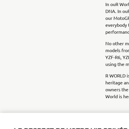
In ouR Worl
DNA. In ouR
our MotoGP
everybody t
performanc
No other ma
models fro
YZF-R6, YZ
using the m
R WORLD is 
heritage a
owners the 
World is h