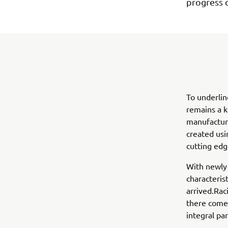
progress 
To underli
remains a k
manufacture
created usi
cutting edg
With newly 
characteris
arrived.Ra
there comes
integral pa