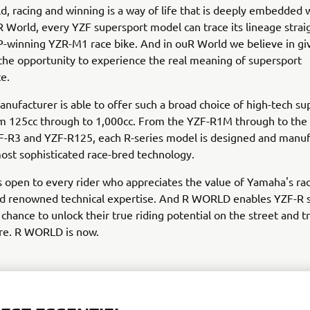
d, racing and winning is a way of life that is deeply embedded 
 World, every YZF supersport model can trace its lineage strai
-winning YZR-M1 race bike. And in ouR World we believe in gi
he opportunity to experience the real meaning of supersport
e.
nufacturer is able to offer such a broad choice of high-tech su
m 125cc through to 1,000cc. From the YZF-R1M through to the
F-R3 and YZF-R125, each R-series model is designed and manu
ost sophisticated race-bred technology.
open to every rider who appreciates the value of Yamaha's ra
nd renowned technical expertise. And R WORLD enables YZF-R s
chance to unlock their true riding potential on the street and 
ere. R WORLD is now.