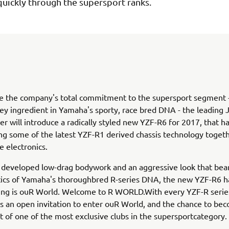
quickly through the supersport ranks.
ne the company's total commitment to the supersport segment 
ey ingredient in Yamaha's sporty, race bred DNA - the leading
r will introduce a radically styled new YZF-R6 for 2017, that h
ng some of the latest YZF-R1 derived chassis technology toget
e electronics.
developed low-drag bodywork and an aggressive look that bears
tics of Yamaha's thoroughbred R-series DNA, the new YZF-R6 h
cing is ouR World. Welcome to R WORLD.With every YZF-R seri
 an open invitation to enter ouR World, and the chance to be
rt of one of the most exclusive clubs in the supersportcategory.