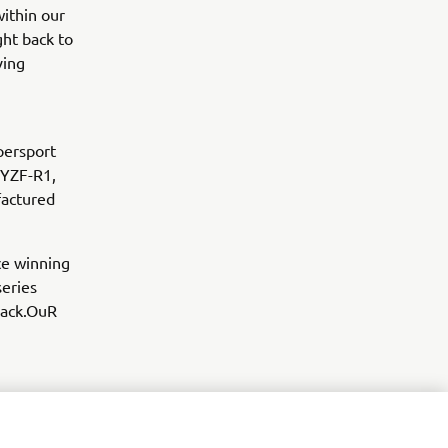
within our
ght back to
ving
persport
 YZF-R1,
factured
ce winning
eries
track.OuR