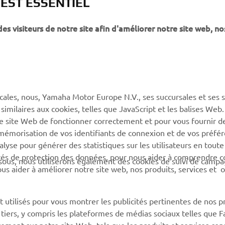
 EST ESSENTIEL
 visiteurs de notre site afin d'améliorer notre site web, no
PLUS YAMAHA
SUPPORT
MyYamaha
Service client
Yamaha Music
CGV de la boutique en
ligne
cales, nous, Yamaha Motor Europe N.V., ses succursales et ses 
Yamaha Racing (en)
 similaires aux cookies, telles que JavaScript et les balises Web
Catalogue de pièces
Yamaha Motor Global (en)
re site Web de fonctionner correctement et pour vous fournir d
Trouvez le
a mémorisation de vos identifiants de connexion et de vos préfé
Application mobiles
concessionnaire Yamaha
lyse pour générer des statistiques sur les utilisateurs en toute
rités de protection des données, pour nous aider à comprendre
Information sur la gestion
sous, nous utiliserons également des cookies de suivi de camp
 nous aider à améliorer notre site web, nos produits, services et 
des batteries usagées
 utilisés pour vous montrer les publicités pertinentes de nos p
e tiers, y compris les plateformes de médias sociaux telles que 