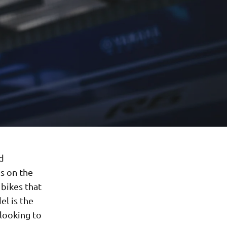
d
is on the
bikes that
el is the
 looking to