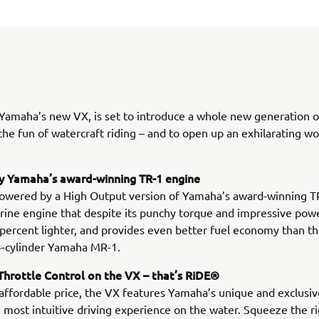
 Yamaha’s new VX, is set to introduce a whole new generation o
 the fun of watercraft riding – and to open up an exhilarating wo
 Yamaha’s award-winning TR-1 engine
owered by a High Output version of Yamaha’s award-winning TR
rine engine that despite its punchy torque and impressive powe
 percent lighter, and provides even better fuel economy than t
4-cylinder Yamaha MR-1.
hrottle Control on the VX – that’s RiDE®
 affordable price, the VX features Yamaha’s unique and exclusi
 most intuitive driving experience on the water. Squeeze the r