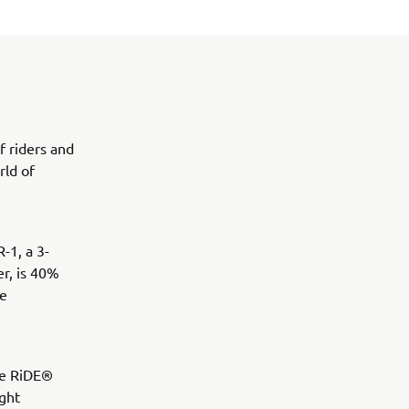
f riders and
rld of
-1, a 3-
r, is 40%
he
ve RiDE®
ight