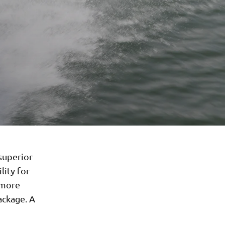
 superior
lity for
 more
ackage. A