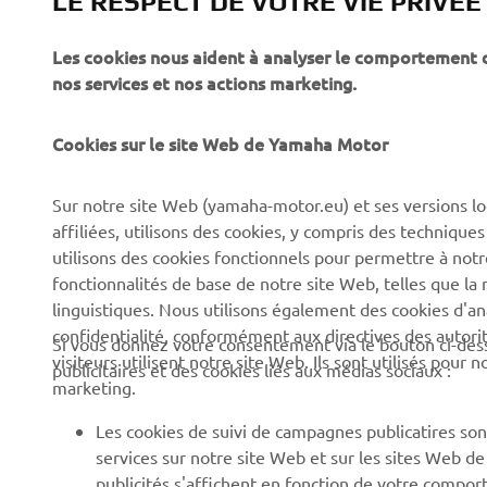
LE RESPECT DE VOTRE VIE PRIVÉE
Les cookies nous aident à analyser le comportement des
CORPORATE
PROS & B2B
nos services et nos actions marketing.
À propos de Yamaha
Forces de l'ordre et
Cookies sur le site Web de Yamaha Motor
secours
News
Professionnels
Sur notre site Web (yamaha-motor.eu) et ses versions lo
Événements
affiliées, utilisons des cookies, y compris des techniques
Robotique
Presse
utilisons des cookies fonctionnels pour permettre à not
Systèmes pour VAE
fonctionnalités de base de notre site Web, telles que l
Brochures
linguistiques. Nous utilisons également des cookies d'ana
Partenariats
Travailler chez Yamaha
confidentialité, conformément aux directives des auto
Si vous donnez votre consentement via le bouton ci-des
Informations techniques
visiteurs utilisent notre site Web. Ils sont utilisés pour
Devenir concessionnaire
publicitaires et des cookies liés aux médias sociaux :
destinées aux revendeurs
marketing.
Yamaha « Revs Your Heart
indépendants
» : Et votre cœur bat plus
Les cookies de suivi de campagnes publicatires sont
Fiche de données de
fort
services sur notre site Web et sur les sites Web d
sécurité Yamalube
publicités s'affichent en fonction de votre comport