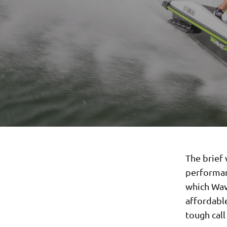
The brief 
performanc
which Wav
affordabl
tough call