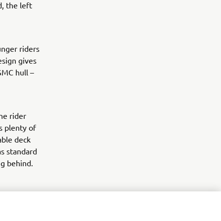
, the left
nger riders
esign gives
SMC hull –
he rider
s plenty of
able deck
as standard
ng behind.