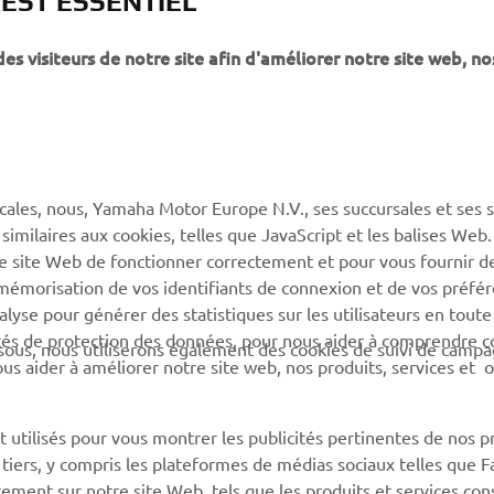
 EST ESSENTIEL
 visiteurs de notre site afin d'améliorer notre site web, no
PLUS YAMAHA
SUPPORT
MyYamaha
Service client
Yamaha Music
CGV de la boutique en
ligne
cales, nous, Yamaha Motor Europe N.V., ses succursales et ses 
Yamaha Racing (en)
 similaires aux cookies, telles que JavaScript et les balises Web
Catalogue de pièces
Yamaha Motor Global (en)
re site Web de fonctionner correctement et pour vous fournir d
Trouvez le
a mémorisation de vos identifiants de connexion et de vos préfé
Application mobiles
concessionnaire Yamaha
lyse pour générer des statistiques sur les utilisateurs en toute
rités de protection des données, pour nous aider à comprendre
Information sur la gestion
sous, nous utiliserons également des cookies de suivi de camp
 nous aider à améliorer notre site web, nos produits, services et 
des batteries usagées
 utilisés pour vous montrer les publicités pertinentes de nos p
e tiers, y compris les plateformes de médias sociaux telles que 
ement sur notre site Web, tels que les produits et services cons