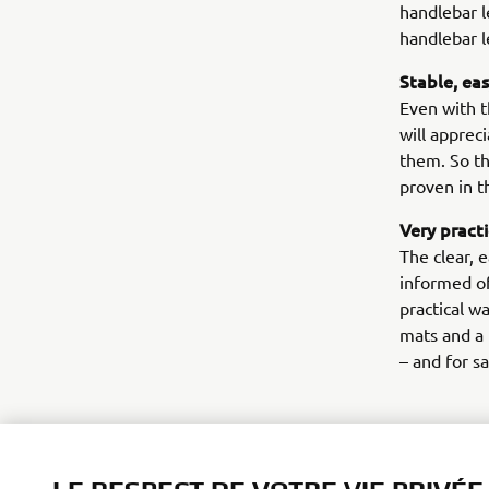
handlebar l
handlebar l
Stable, ea
Even with t
will apprec
them. So th
proven in t
Very pract
The clear, 
informed of
practical w
mats and a
– and for s