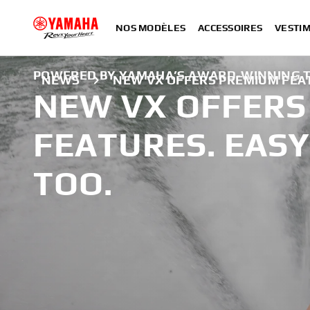
NOS MODÈLES
ACCESSOIRES
VESTIM
POWERED BY YAMAHA’S AWARD-WINNING T
NEWS
NEW VX OFFERS PREMIUM FEAT
NEW VX OFFERS
FEATURES. EASY
TOO.