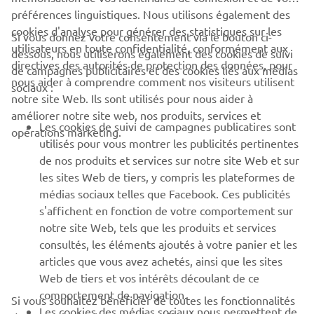
préférences linguistiques. Nous utilisons également des
cookies d'analyse pour générer des statistiques sur les
Si vous donnez votre consentement via le bouton ci-
utilisateurs en toute confidentialité, conformément aux
dessous, nous utiliserons également des cookies de suivi
CORPORATE
directives des autorités de protection des données, pour
de campagnes publicitaires et des cookies liés aux médias
nous aider à comprendre comment nos visiteurs utilisent
sociaux :
notre site Web. Ils sont utilisés pour nous aider à
PROS & B2B
améliorer notre site web, nos produits, services et
Les cookies de suivi de campagnes publicatires sont
opérations marketing.
PLUS YAMAHA
utilisés pour vous montrer les publicités pertinentes
de nos produits et services sur notre site Web et sur
les sites Web de tiers, y compris les plateformes de
SUPPORT
médias sociaux telles que Facebook. Ces publicités
s'affichent en fonction de votre comportement sur
notre site Web, tels que les produits et services
NEWSLETTER
consultés, les éléments ajoutés à votre panier et les
articles que vous avez achetés, ainsi que les sites
Découvrez en exclusivité les dernières offres, les événements
spéciaux, les nouveautés et bien plus encore
Web de tiers et vos intérêts découlant de ce
comportement de navigation.
Si vous souhaitez bénéficier de toutes les fonctionnalités
Les cookies des médias sociaux nous permettent de