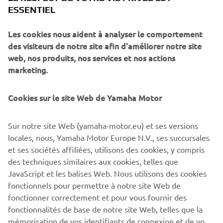
monochrome de haute qualité affichant des informations
ESSENTIEL
complètes sur la vitesse, le régime, la consommation de
carburant et plus encore. Le contacteur « Smart Key » sans
Les cookies nous aident à analyser le comportement
clé procure un sentiment de sécurité grâce à
des visiteurs de notre site afin d'améliorer notre site
l'antidémarrage. Le verrouillage de la béquille centrale est
web, nos produits, nos services et nos actions
un autre moyen de lutte contre le vol.
marketing.
L'application exclusive My TMAX Connect permet aux
propriétaires de géolocaliser leur scooter et d'activer et
Cookies sur le site Web de Yamaha Motor
de désactiver l'allumage du moteur, ainsi que d'accéder
aux fonctions Geofence et de gestion de vol.
Sur notre site Web (yamaha-motor.eu) et ses versions
locales, nous, Yamaha Motor Europe N.V., ses succursales
Arborant un habillage à la finition Matt Silver, équipé
et ses sociétés affiliées, utilisons des cookies, y compris
d'une fourche anodisée or empruntée aux motos ainsi que
des techniques similaires aux cookies, telles que
de roues à jantes bleues, le TMAX SX Sport Edition
JavaScript et les balises Web. Nous utilisons des cookies
transforme entièrement l'expérience MAX.
fonctionnels pour permettre à notre site Web de
TMAX SX Sport Edition : Ma ville. Ma vie. Ma force.
fonctionner correctement et pour vous fournir des
fonctionnalités de base de notre site Web, telles que la
mémorisation de vos identifiants de connexion et de vos