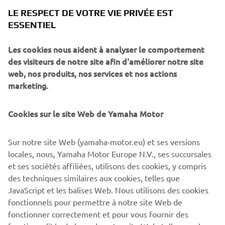
The all-new 2019 YZ250F is the most sophisticated model
LE RESPECT DE VOTRE VIE PRIVÉE EST
in its class. Featuring a newly designed high-performance
ESSENTIEL
electric start engine and an agile new chassis, this state of
the art 250cc 4-stroke opens a new era in wireless
Les cookies nous aident à analyser le comportement
connectivity and trackside tuneability with its Yamaha
des visiteurs de notre site afin d'améliorer notre site
Power Tuner smartphone app.
web, nos produits, nos services et nos actions
marketing.
Cookies sur le site Web de Yamaha Motor
Yamaha's total commitment to all sectors of the
motocross market is reinforced by the launch of the all-
Sur notre site Web (yamaha-motor.eu) et ses versions
new YZ85. Powered by a liquid-cooled 2-stroke engine
locales, nous, Yamaha Motor Europe N.V., ses succursales
that features Yamaha's torque boosting Yamaha Power
et ses sociétés affiliées, utilisons des cookies, y compris
Valve System (YPVS) technology - and equipped with
des techniques similaires aux cookies, telles que
newly developed suspension systems - this sharp looking
JavaScript et les balises Web. Nous utilisons des cookies
race bike delivers more performance and more control for
fonctionnels pour permettre à notre site Web de
young riders.
fonctionner correctement et pour vous fournir des