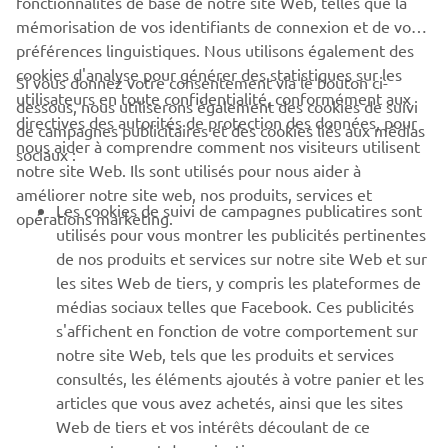
fonctionnalités de base de notre site Web, telles que la
mémorisation de vos identifiants de connexion et de vos
préférences linguistiques. Nous utilisons également des
cookies d'analyse pour générer des statistiques sur les
Si vous donnez votre consentement via le bouton ci-
utilisateurs en toute confidentialité, conformément aux
dessous, nous utiliserons également des cookies de suivi
CORPORATE
directives des autorités de protection des données, pour
de campagnes publicitaires et des cookies liés aux médias
nous aider à comprendre comment nos visiteurs utilisent
sociaux :
notre site Web. Ils sont utilisés pour nous aider à
PROS & B2B
améliorer notre site web, nos produits, services et
Les cookies de suivi de campagnes publicatires sont
opérations marketing.
PLUS YAMAHA
utilisés pour vous montrer les publicités pertinentes
de nos produits et services sur notre site Web et sur
les sites Web de tiers, y compris les plateformes de
SUPPORT
médias sociaux telles que Facebook. Ces publicités
s'affichent en fonction de votre comportement sur
notre site Web, tels que les produits et services
NEWSLETTER
consultés, les éléments ajoutés à votre panier et les
articles que vous avez achetés, ainsi que les sites
Découvrez en exclusivité les dernières offres, les événements
spéciaux, les nouveautés et bien plus encore
Web de tiers et vos intérêts découlant de ce