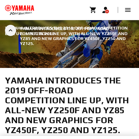
YAMAHA INTRODUCES THE 2019 OFF-ROAD COMPETITION
YAMAHA INTRODUCES THE 2019 OFF-ROAD
LINE UP.
COMPETITION LINE UP, WITH ALL-NEW YZ250F AND
|
5 JUIN 2018
YZ85 AND NEW GRAPHICS FOR YZ450F, YZ250 AND
YZ125.
YAMAHA INTRODUCES THE
2019 OFF-ROAD
COMPETITION LINE UP, WITH
ALL-NEW YZ250F AND YZ85
AND NEW GRAPHICS FOR
YZ450F, YZ250 AND YZ125.