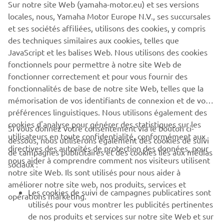
Sur notre site Web (yamaha-motor.eu) et ses versions
locales, nous, Yamaha Motor Europe N.V., ses succursales
et ses sociétés affiliées, utilisons des cookies, y compris
des techniques similaires aux cookies, telles que
JavaScript et les balises Web. Nous utilisons des cookies
.
fonctionnels pour permettre à notre site Web de
.
fonctionner correctement et pour vous fournir des
fonctionnalités de base de notre site Web, telles que la
mémorisation de vos identifiants de connexion et de vos
préférences linguistiques. Nous utilisons également des
cookies d'analyse pour générer des statistiques sur les
Si vous donnez votre consentement via le bouton ci-
utilisateurs en toute confidentialité, conformément aux
dessous, nous utiliserons également des cookies de suivi
CORPORATE
directives des autorités de protection des données, pour
de campagnes publicitaires et des cookies liés aux médias
nous aider à comprendre comment nos visiteurs utilisent
sociaux :
notre site Web. Ils sont utilisés pour nous aider à
PROS & B2B
améliorer notre site web, nos produits, services et
Les cookies de suivi de campagnes publicatires sont
opérations marketing.
PLUS YAMAHA
utilisés pour vous montrer les publicités pertinentes
de nos produits et services sur notre site Web et sur