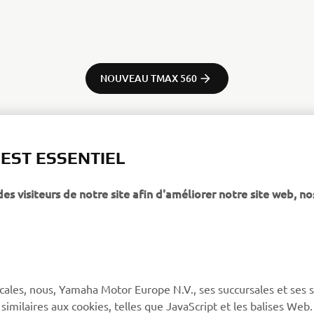
NOUVEAU TMAX 560
 EST ESSENTIEL
 visiteurs de notre site afin d'améliorer notre site web, no
PLUS YAMAHA
SUPPORT
MyYamaha
Service client
Yamaha Music
CGV de la boutique en
ligne
cales, nous, Yamaha Motor Europe N.V., ses succursales et ses 
Yamaha Racing (en)
 similaires aux cookies, telles que JavaScript et les balises Web
Catalogue de pièces