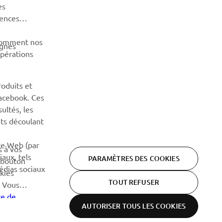
es
Lisez notre politique de confidentialité pour savoir comment
rences
nous traitons vos données personnelles :
Politique de
Confidentialité
 comment nos
agnes
opérations
roduits et
Facebook. Ces
ultés, les
êts découlant
te Web (par
s à vos
aux, tels
PARAMÈTRES DES COOKIES
e bouton
édias sociaux
kies
TOUT REFUSER
. Vous
re de
AUTORISER TOUS LES COOKIES
ous les
Politique de
Mentions
Cookies
confidentialité
légales