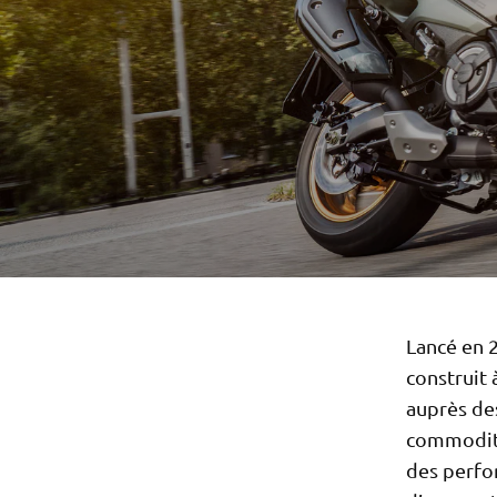
Lancé en 2
construit
auprès des
commodité
des perfor