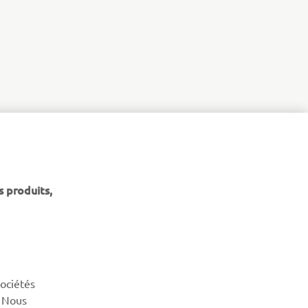
s produits,
NEWSLETTER
Découvrez en exclusivité les dernières offres, les événements
spéciaux, les nouveautés et bien plus encore
sociétés
S'ABONNER
. Nous