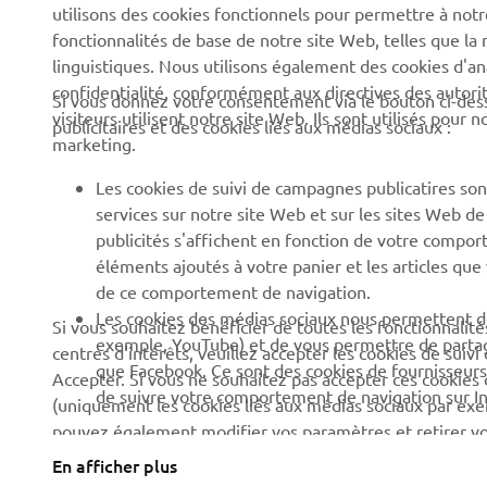
Presse
utilisons des cookies fonctionnels pour permettre à not
Systèmes pour VAE
fonctionnalités de base de notre site Web, telles que l
Brochures
linguistiques. Nous utilisons également des cookies d'ana
Partenariats
Travailler chez Yamaha
confidentialité, conformément aux directives des auto
Si vous donnez votre consentement via le bouton ci-des
Informations techniques
visiteurs utilisent notre site Web. Ils sont utilisés pour
Devenir concessionnaire
publicitaires et des cookies liés aux médias sociaux :
destinées aux revendeurs
marketing.
Yamaha « Revs Your Heart
indépendants
» : Et votre cœur bat plus
Les cookies de suivi de campagnes publicatires sont
Fiche de données de
fort
services sur notre site Web et sur les sites Web d
sécurité Yamalube
publicités s'affichent en fonction de votre comport
Politique de durabilité de
éléments ajoutés à votre panier et les articles que
base
de ce comportement de navigation.
Politique en matière de
Les cookies des médias sociaux nous permettent de
Si vous souhaitez bénéficier de toutes les fonctionnalité
droits humains
exemple, YouTube) et de vous permettre de partage
centres d'intérêts, veuillez accepter les cookies de suiv
que Facebook. Ce sont des cookies de fournisseurs
Accepter. Si vous ne souhaitez pas accepter ces cookies
Canal d'alerte
de suivre votre comportement de navigation sur Inte
(uniquement les cookies liés aux médias sociaux par exem
pouvez également modifier vos paramètres et retirer 
cookies
. Veuillez lire cette politique sur les cookies po
En afficher plus
France (French)
utilisons.