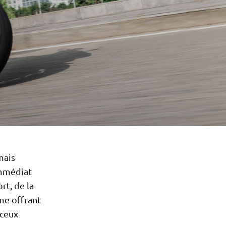
mais
immédiat
rt, de la
me offrant
 ceux