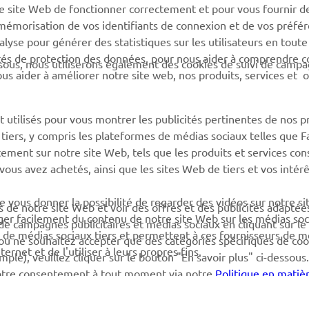
Yamaha Motor Global (en)
re site Web de fonctionner correctement et pour vous fournir d
Trouvez le
a mémorisation de vos identifiants de connexion et de vos préfé
Application mobiles
concessionnaire Yamaha
lyse pour générer des statistiques sur les utilisateurs en toute
rités de protection des données, pour nous aider à comprendre
Information sur la gestion
sous, nous utiliserons également des cookies de suivi de camp
 nous aider à améliorer notre site web, nos produits, services et 
des batteries usagées
 utilisés pour vous montrer les publicités pertinentes de nos p
e tiers, y compris les plateformes de médias sociaux telles que 
ement sur notre site Web, tels que les produits et services cons
 vous avez achetés, ainsi que les sites Web de tiers et vos intér
 vous donner la possibilité de regarder des vidéos sur notre si
s de notre site Web et voir des offres et des publicités adaptée
r facilement du contenu de notre site Web sur les médias soci
i de campagnes publicitaires et médias sociaux en cliquant sur l
 de médias sociaux tiers et permettent à ces fournisseurs de m
 ou ne souhaitez accepter que des catégories spécifiques de coo
rnet et de l'utiliser à leurs propres fins.
ple), veuillez cliquer sur le bouton "En savoir plus" ci-dessous
votre consentement à tout moment via notre
Politique en matiè
ur en savoir plus sur les cookies que nous utilisons et comment n
© Copyright - 2026 Yamaha Motor Europe N.V. - All Rights Reserved