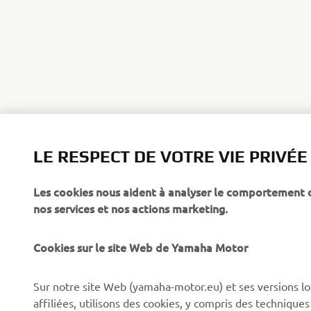
LE RESPECT DE VOTRE VIE PRIVÉE
Les cookies nous aident à analyser le comportement des
CORPORATE
PROS & B2B
nos services et nos actions marketing.
À propos de Yamaha
Forces de l'ordre et
Cookies sur le site Web de Yamaha Motor
secours
News
Professionnels
Sur notre site Web (yamaha-motor.eu) et ses versions lo
Événements
affiliées, utilisons des cookies, y compris des techniques
Robotique