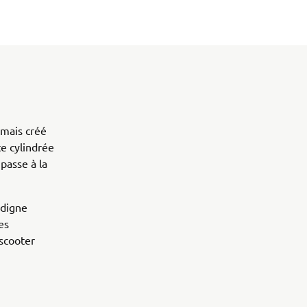
amais créé
e cylindrée
passe à la
 digne
es
 scooter