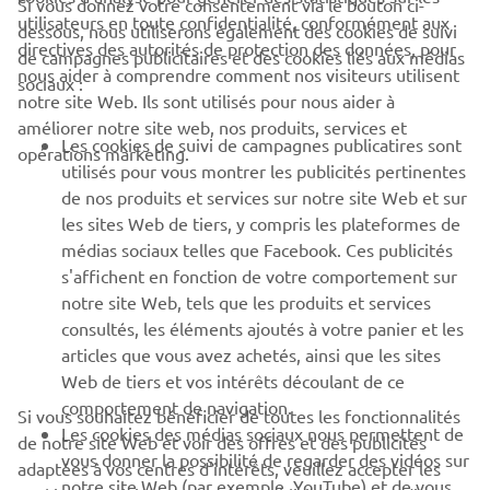
Si vous donnez votre consentement via le bouton ci-
utilisateurs en toute confidentialité, conformément aux
dessous, nous utiliserons également des cookies de suivi
CORPORATE
directives des autorités de protection des données, pour
de campagnes publicitaires et des cookies liés aux médias
nous aider à comprendre comment nos visiteurs utilisent
sociaux :
notre site Web. Ils sont utilisés pour nous aider à
PROS & B2B
améliorer notre site web, nos produits, services et
Les cookies de suivi de campagnes publicatires sont
opérations marketing.
PLUS YAMAHA
utilisés pour vous montrer les publicités pertinentes
de nos produits et services sur notre site Web et sur
les sites Web de tiers, y compris les plateformes de
SUPPORT
médias sociaux telles que Facebook. Ces publicités
s'affichent en fonction de votre comportement sur
notre site Web, tels que les produits et services
NEWSLETTER
consultés, les éléments ajoutés à votre panier et les
articles que vous avez achetés, ainsi que les sites
Découvrez en exclusivité les dernières offres, les événements
spéciaux, les nouveautés et bien plus encore
Web de tiers et vos intérêts découlant de ce
comportement de navigation.
Si vous souhaitez bénéficier de toutes les fonctionnalités
Les cookies des médias sociaux nous permettent de
de notre site Web et voir des offres et des publicités
vous donner la possibilité de regarder des vidéos sur
adaptées à vos centres d'intérêts, veuillez accepter les
notre site Web (par exemple, YouTube) et de vous
S'ABONNER