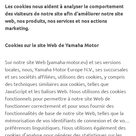
famous 'three tuning forks' brand has come to represent
Les cookies nous aident à analyser le comportement
innovative design, premium quality and class-leading
des visiteurs de notre site afin d'améliorer notre site
performance.
web, nos produits, nos services et nos actions
marketing.
Cookies sur le site Web de Yamaha Motor
Featuring a choice of 2, 3 and 4-seat models aimed at a
broad range of leisure, sport and utility customers,
Sur notre site Web (yamaha-motor.eu) et ses versions
Yamaha's 2020 range of Recreational Off road Vehicles
locales, nous, Yamaha Motor Europe N.V., ses succursales
(ROV) illustrates the company's desire to make real
et ses sociétés affiliées, utilisons des cookies, y compris
adventure accessible to more people than ever before.
des techniques similaires aux cookies, telles que
JavaScript et les balises Web. Nous utilisons des cookies
fonctionnels pour permettre à notre site Web de
fonctionner correctement et pour vous fournir des
2020 ROV Range »
fonctionnalités de base de notre site Web, telles que la
mémorisation de vos identifiants de connexion et de vos
préférences linguistiques. Nous utilisons également des
cookies d'analyse pour générer des statistiques sur les