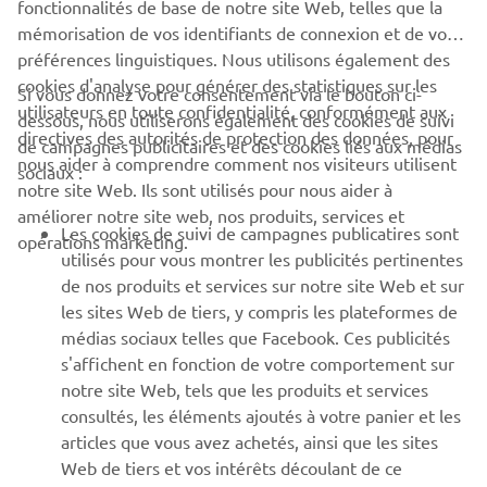
fonctionnalités de base de notre site Web, telles que la
mémorisation de vos identifiants de connexion et de vos
préférences linguistiques. Nous utilisons également des
cookies d'analyse pour générer des statistiques sur les
Si vous donnez votre consentement via le bouton ci-
utilisateurs en toute confidentialité, conformément aux
dessous, nous utiliserons également des cookies de suivi
CORPORATE
directives des autorités de protection des données, pour
de campagnes publicitaires et des cookies liés aux médias
nous aider à comprendre comment nos visiteurs utilisent
sociaux :
notre site Web. Ils sont utilisés pour nous aider à
PROS & B2B
améliorer notre site web, nos produits, services et
Les cookies de suivi de campagnes publicatires sont
opérations marketing.
PLUS YAMAHA
utilisés pour vous montrer les publicités pertinentes
de nos produits et services sur notre site Web et sur
les sites Web de tiers, y compris les plateformes de
SUPPORT
médias sociaux telles que Facebook. Ces publicités
s'affichent en fonction de votre comportement sur
notre site Web, tels que les produits et services
NEWSLETTER
consultés, les éléments ajoutés à votre panier et les
articles que vous avez achetés, ainsi que les sites
Découvrez en exclusivité les dernières offres, les événements
spéciaux, les nouveautés et bien plus encore
Web de tiers et vos intérêts découlant de ce