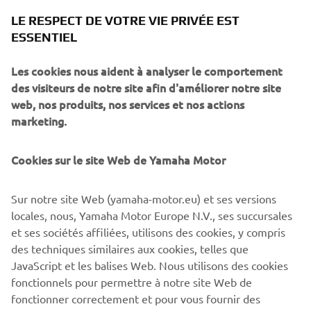
Les pilotes peuvent s’inscrire à la première Coupe
LE RESPECT DE VOTRE VIE PRIVÉE EST
10 janvier 2021
d’Europe Yamaha R3 bLU cRU jusqu’au
en
ESSENTIEL
cliquant
ici
.
Calendrier de la Coupe d’Europe Yamaha R3 bLU cRU
Les cookies nous aident à analyser le comportement
2021
des visiteurs de notre site afin d'améliorer notre site
web, nos produits, nos services et nos actions
Essais : 19 mars, Misano, Italie
marketing.
Manche 1 : 23 et 24 avril, Assen, Pays-Bas
Manche 2 : 7 et 8 mai, Estoril, Portugal
Cookies sur le site Web de Yamaha Motor
Manche 3 : 11 et 12 juin, Misano, Italie
Manche 4 : 2 et 3 juillet, Donington Park, Royaume-
Uni
Sur notre site Web (yamaha-motor.eu) et ses versions
Manche 5 : 3 et 4 septembre, Magny-Cours, France
locales, nous, Yamaha Motor Europe N.V., ses succursales
Manche 6 : 17 et 18 septembre, Catalunya, Espagne
et ses sociétés affiliées, utilisons des cookies, y compris
des techniques similaires aux cookies, telles que
JavaScript et les balises Web. Nous utilisons des cookies
fonctionnels pour permettre à notre site Web de
fonctionner correctement et pour vous fournir des
PRÉ-INCRIPTIONS À LA COUPE R3 BLU CRU 2021