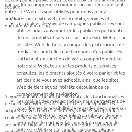
nous aider à comprendre comment nos visiteurs utilisent
sociaux :
notre site Web. Ils sont utilisés pour nous aider à
PROS & B2B
améliorer notre site web, nos produits, services et
Les cookies de suivi de campagnes publicatires sont
opérations marketing.
PLUS YAMAHA
utilisés pour vous montrer les publicités pertinentes
de nos produits et services sur notre site Web et sur
les sites Web de tiers, y compris les plateformes de
SUPPORT
médias sociaux telles que Facebook. Ces publicités
s'affichent en fonction de votre comportement sur
notre site Web, tels que les produits et services
NEWSLETTER
consultés, les éléments ajoutés à votre panier et les
articles que vous avez achetés, ainsi que les sites
Découvrez en exclusivité les dernières offres, les événements
spéciaux, les nouveautés et bien plus encore
Web de tiers et vos intérêts découlant de ce
comportement de navigation.
Si vous souhaitez bénéficier de toutes les fonctionnalités
Les cookies des médias sociaux nous permettent de
de notre site Web et voir des offres et des publicités
vous donner la possibilité de regarder des vidéos sur
adaptées à vos centres d'intérêts, veuillez accepter les
notre site Web (par exemple, YouTube) et de vous
S'ABONNER
cookies de suivi de campagnes publicitaires et médias
permettre de partager facilement du contenu de
sociaux en cliquant sur le bouton Accepter. Si vous ne
notre site Web sur les médias sociaux, tels que
souhaitez pas accepter ces cookies ou ne souhaitez
Lisez notre politique de confidentialité pour savoir comment