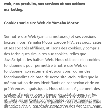
web, nos produits, nos services et nos actions
créer des produits qui offriront plaisir, joie, excitation et
marketing.
sensations. C'est pourquoi nous avons révolutionné notre
gamme WaveRunner pour 2021, désormais divisée en
trois segments : Sport, Cruising et Recreation. Sautez les
Cookies sur le site Web de Yamaha Motor
vagues avec nous et découvrez le tout nouveau SuperJet
à moteur quatre temps, qui n'est plus réservé à un usage
Sur notre site Web (yamaha-motor.eu) et ses versions
en compétition, ainsi que les nouvelles familles GP et VX
locales, nous, Yamaha Motor Europe N.V., ses succursales
sans oublier les derniers coloris des gammes FX et EX !
et ses sociétés affiliées, utilisons des cookies, y compris
des techniques similaires aux cookies, telles que
JavaScript et les balises Web. Nous utilisons des cookies
fonctionnels pour permettre à notre site Web de
fonctionner correctement et pour vous fournir des
GAMME WAVERUNNER 2021
fonctionnalités de base de notre site Web, telles que la
mémorisation de vos identifiants de connexion et de vos
préférences linguistiques. Nous utilisons également des
cookies d'analyse pour générer des statistiques sur les
Si vous donnez votre consentement via le bouton ci-
utilisateurs en toute confidentialité, conformément aux
dessous, nous utiliserons également des cookies de suivi
CORPORATE
directives des autorités de protection des données, pour
de campagnes publicitaires et des cookies liés aux médias