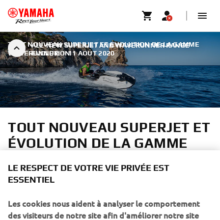
TOUT NOUVEAU SUPERJET ET ÉVOLUTION DE LA GAMME
ALL-NEW SUPERJET AND WAVERUNNER RANGE
WAVERUNNER
EVOLUTION
|
11 AOÛT 2020
TOUT NOUVEAU SUPERJET ET
ÉVOLUTION DE LA GAMME
WAVERUNNER
LE RESPECT DE VOTRE VIE PRIVÉE EST
ESSENTIEL
Depuis la naissance de Yamaha Motor il y a 65 ans, nous
faisons évoluer nos produits pour être au plus proches des
Les cookies nous aident à analyser le comportement
attentes de nos clients. Pour chaque utilisateur, pilote ou
des visiteurs de notre site afin d'améliorer notre site
famille, nous ouvrons différents « boîte à outils », afin de