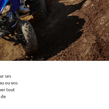
ur ses
au ou vos
ner tout
 de