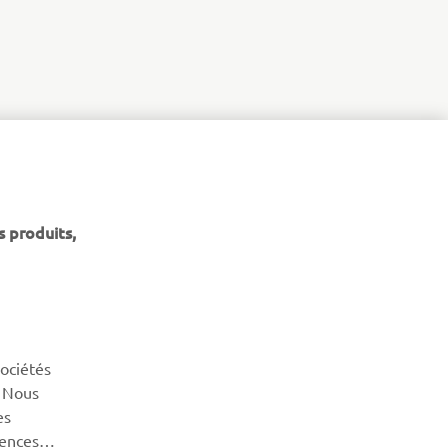
s produits,
NEWSLETTER
Découvrez en exclusivité les dernières offres, les événements
spéciaux, les nouveautés et bien plus encore
sociétés
S'ABONNER
. Nous
es
Lisez notre politique de confidentialité pour savoir comment
rences
nous traitons vos données personnelles :
Politique de