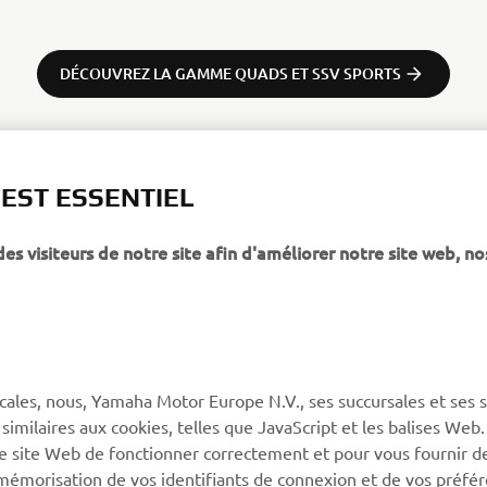
DÉCOUVREZ LA GAMME QUADS ET SSV SPORTS
 EST ESSENTIEL
 visiteurs de notre site afin d'améliorer notre site web, no
PLUS YAMAHA
SUPPORT
MyYamaha
Service client
Yamaha Music
CGV de la boutique en
ligne
cales, nous, Yamaha Motor Europe N.V., ses succursales et ses 
Yamaha Racing (en)
 similaires aux cookies, telles que JavaScript et les balises Web
Catalogue de pièces
Yamaha Motor Global (en)
re site Web de fonctionner correctement et pour vous fournir d
Trouvez le
a mémorisation de vos identifiants de connexion et de vos préfé
Application mobiles