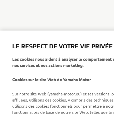
LE RESPECT DE VOTRE VIE PRIVÉE
Les cookies nous aident à analyser le comportement des
CORPORATE
PROS & B2B
nos services et nos actions marketing.
À propos de Yamaha
Forces de l'ordre et
Cookies sur le site Web de Yamaha Motor
secours
News
Professionnels
Sur notre site Web (yamaha-motor.eu) et ses versions lo
Événements
affiliées, utilisons des cookies, y compris des techniques
Robotique
Presse
utilisons des cookies fonctionnels pour permettre à not
Systèmes pour VAE
fonctionnalités de base de notre site Web, telles que l
Brochures