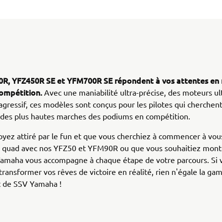
R, YFZ450R SE et YFM700R SE répondent à vos attentes en 
compétition.
Avec une maniabilité ultra-précise, des moteurs ult
 agressif, ces modèles sont conçus pour les pilotes qui cherchent
 des plus hautes marches des podiums en compétition.
yez attiré par le fun et que vous cherchiez à commencer à vous 
u quad avec nos YFZ50 et YFM90R ou que vous souhaitiez mont
Yamaha vous accompagne à chaque étape de votre parcours. Si 
transformer vos rêves de victoire en réalité, rien n'égale la g
t de SSV Yamaha !