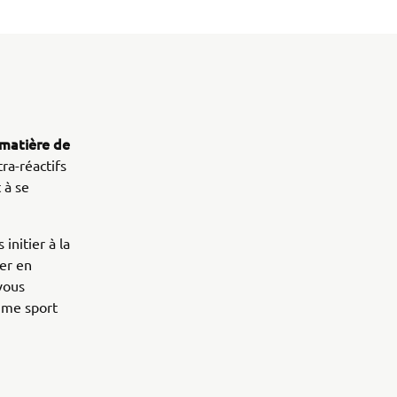
matière de
ra-réactifs
 à se
initier à la
er en
vous
amme sport