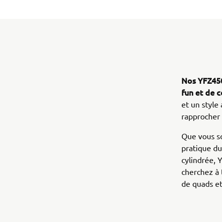
Nos YFZ450
fun et de 
et un style
rapprocher
Que vous so
pratique d
cylindrée, 
cherchez à 
de quads e