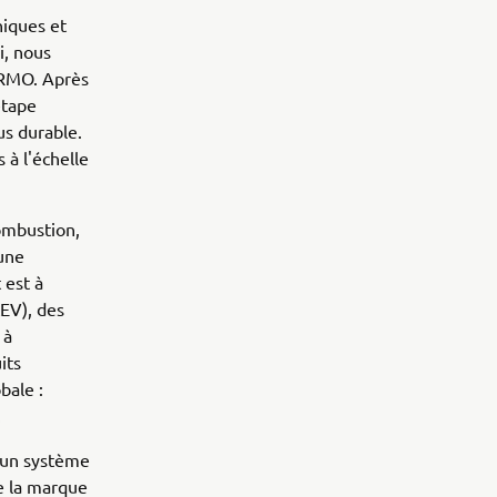
niques et
i, nous
ARMO. Après
étape
us durable.
 à l'échelle
ombustion,
'une
 est à
LEV), des
 à
its
bale :
.
 un système
de la marque