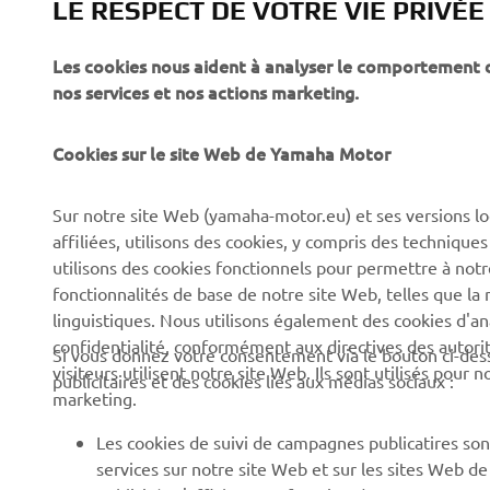
LE RESPECT DE VOTRE VIE PRIVÉE
Les cookies nous aident à analyser le comportement des
CORPORATE
PROS & B2B
nos services et nos actions marketing.
À propos de Yamaha
Forces de l'ordre et
Cookies sur le site Web de Yamaha Motor
secours
News
Professionnels
Sur notre site Web (yamaha-motor.eu) et ses versions lo
Événements
affiliées, utilisons des cookies, y compris des techniques
Robotique
Presse
utilisons des cookies fonctionnels pour permettre à not
Systèmes pour VAE
fonctionnalités de base de notre site Web, telles que l
Brochures
linguistiques. Nous utilisons également des cookies d'ana
Partenariats
Travailler chez Yamaha
confidentialité, conformément aux directives des auto
Si vous donnez votre consentement via le bouton ci-des
Informations techniques
visiteurs utilisent notre site Web. Ils sont utilisés pour
Devenir concessionnaire
publicitaires et des cookies liés aux médias sociaux :
destinées aux revendeurs
marketing.
Yamaha « Revs Your Heart
indépendants
» : Et votre cœur bat plus
Les cookies de suivi de campagnes publicatires sont
Fiche de données de
fort
services sur notre site Web et sur les sites Web d
sécurité Yamalube