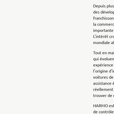
Depuis plus
des dévelop
franchisson
la commerci
importante 
L'intérêt cr
mondiale al
Tout en ma
qui évoluen
expérience 
l'origine d
voitures de
assistance 
réellement 
trouver de 
HARMO est u
de contrôle