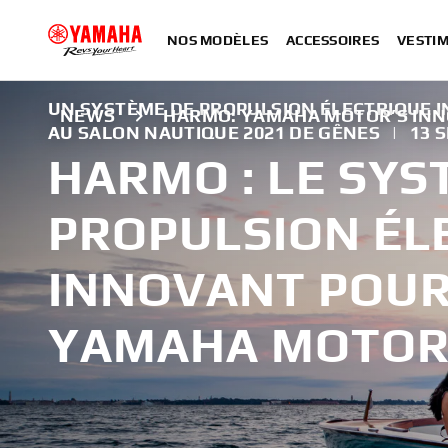
NOS MODÈLES
ACCESSOIRES
VESTIM
UN SYSTÈME DE PROPULSION ÉLECTRIQUE I
NEWS
HARMO: YAMAHA MOTOR’S INN
AU SALON NAUTIQUE 2021 DE GÊNES
|
13 
HARMO : LE SYS
PROPULSION ÉL
INNOVANT POUR
YAMAHA MOTO