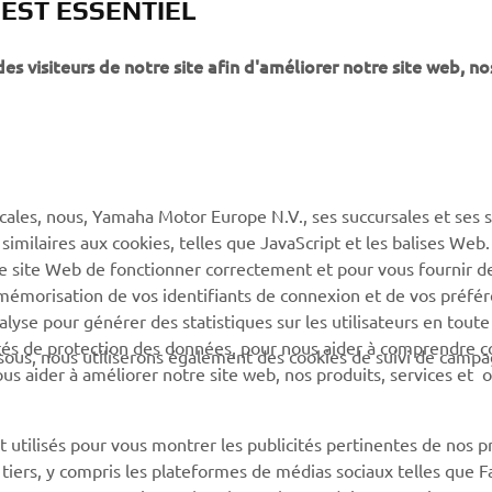
 EST ESSENTIEL
 visiteurs de notre site afin d'améliorer notre site web, no
PLUS YAMAHA
SUPPORT
MyYamaha
Service client
Yamaha Music
CGV de la boutique en
ligne
cales, nous, Yamaha Motor Europe N.V., ses succursales et ses 
Yamaha Racing (en)
 similaires aux cookies, telles que JavaScript et les balises Web
Catalogue de pièces
Yamaha Motor Global (en)
re site Web de fonctionner correctement et pour vous fournir d
Trouvez le
a mémorisation de vos identifiants de connexion et de vos préfé
Application mobiles
concessionnaire Yamaha
lyse pour générer des statistiques sur les utilisateurs en toute
rités de protection des données, pour nous aider à comprendre
Information sur la gestion
sous, nous utiliserons également des cookies de suivi de camp
 nous aider à améliorer notre site web, nos produits, services et 
des batteries usagées
 utilisés pour vous montrer les publicités pertinentes de nos p
e tiers, y compris les plateformes de médias sociaux telles que 