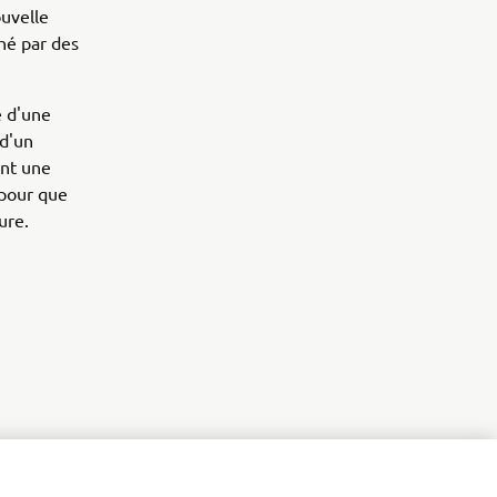
uvelle
hé par des
é d'une
 d'un
ent une
 pour que
ure.