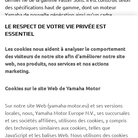
des spécifications haut de gamme, dont un moteur
Yamaha de nouvelle génération ainsi qu’un cadre
favorisant la maniabilité. Des caractéristiques
LE RESPECT DE VOTRE VIE PRIVÉE EST
parfaitement associées à son style intemporel. Comme de
ESSENTIEL
nombreux modèles de la gamme, cette moto est prête à
faire ses preuves et à vous impressionner.
Les cookies nous aident à analyser le comportement
des visiteurs de notre site afin d'améliorer notre site
web, nos produits, nos services et nos actions
marketing.
Avec ses coloris néo-rétro, ses détails subtils et sa qualité
Cookies sur le site Web de Yamaha Motor
de conception, elle sera remarquée partout où elle passe.
Contrairement à nombre de modèles 125 qui passent
inaperçus, la XSR125 attire l’attention : elle dispose des
Sur notre site Web (yamaha-motor.eu) et ses versions
performances, des technologies et du style pour
locales, nous, Yamaha Motor Europe N.V., ses succursales
s’affirmer.
et ses sociétés affiliées, utilisons des cookies, y compris
des techniques similaires aux cookies, telles que
JavaScript et les balises Web. Nous utilisons des cookies