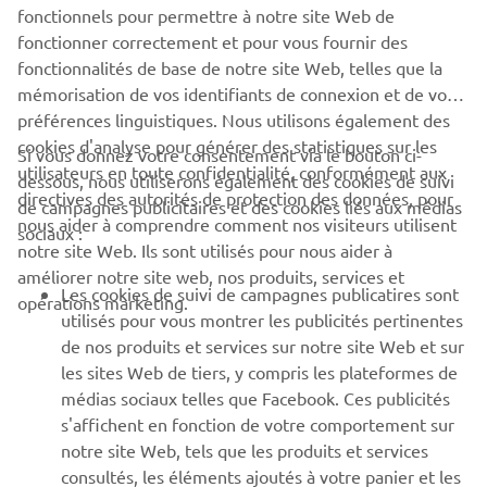
fonctionnels pour permettre à notre site Web de
fonctionner correctement et pour vous fournir des
DÉCOUVRIR LA TOUTE NOUVELLE XSR125
fonctionnalités de base de notre site Web, telles que la
mémorisation de vos identifiants de connexion et de vos
préférences linguistiques. Nous utilisons également des
cookies d'analyse pour générer des statistiques sur les
Si vous donnez votre consentement via le bouton ci-
utilisateurs en toute confidentialité, conformément aux
dessous, nous utiliserons également des cookies de suivi
CORPORATE
directives des autorités de protection des données, pour
de campagnes publicitaires et des cookies liés aux médias
nous aider à comprendre comment nos visiteurs utilisent
sociaux :
notre site Web. Ils sont utilisés pour nous aider à
PROS & B2B
améliorer notre site web, nos produits, services et
Les cookies de suivi de campagnes publicatires sont
opérations marketing.
PLUS YAMAHA
utilisés pour vous montrer les publicités pertinentes
de nos produits et services sur notre site Web et sur
les sites Web de tiers, y compris les plateformes de
SUPPORT
médias sociaux telles que Facebook. Ces publicités
s'affichent en fonction de votre comportement sur
notre site Web, tels que les produits et services
NEWSLETTER
consultés, les éléments ajoutés à votre panier et les