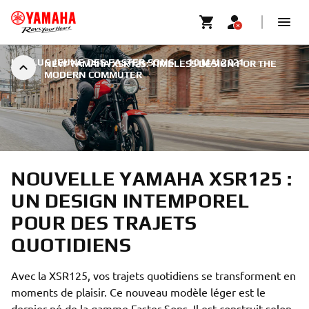
LA PLUS JEUNE DES FASTER SONS
|
10 MAI 2021
NEW YAMAHA XSR125: TIMELESS DESIGN FOR THE
MODERN COMMUTER
NOUVELLE YAMAHA XSR125 :
UN DESIGN INTEMPOREL
POUR DES TRAJETS
QUOTIDIENS
Avec la XSR125, vos trajets quotidiens se transforment en
moments de plaisir. Ce nouveau modèle léger est le
dernier né de la gamme Faster Sons. Il est construit selon