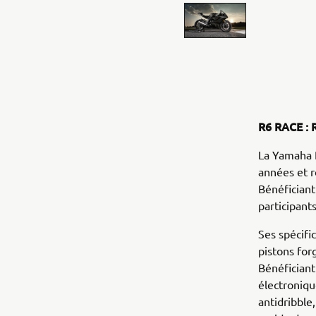
R6 RACE : 
La Yamaha 
années et re
Bénéficiant
participant
Ses spécif
pistons for
Bénéficiant
électroniqu
antidribble