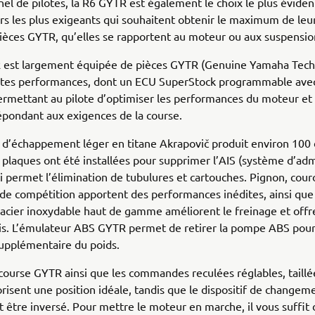
nel de pilotes, la R6 GYTR est également le choix le plus éviden
s les plus exigeants qui souhaitent obtenir le maximum de le
ièces GYTR, qu’elles se rapportent au moteur ou aux suspensio
 est largement équipée de pièces GYTR (Genuine Yamaha Tec
utes performances, dont un ECU SuperStock programmable ave
ermettant au pilote d’optimiser les performances du moteur et
épondant aux exigences de la course.
 d’échappement léger en titane Akrapovič produit environ 100
 plaques ont été installées pour supprimer l’AIS (système d’ad
qui permet l’élimination de tubulures et cartouches. Pignon, cou
de compétition apportent des performances inédites, ainsi que
 acier inoxydable haut de gamme améliorent le freinage et offr
cis. L’émulateur ABS GYTR permet de retirer la pompe ABS pou
upplémentaire du poids.
 course GYTR ainsi que les commandes reculées réglables, taillé
risent une position idéale, tandis que le dispositif de changem
t être inversé. Pour mettre le moteur en marche, il vous suffit