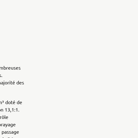
ombreuses
s.
majorité des
m³ doté de
n 13,1:1.
rôle
brayage
e passage