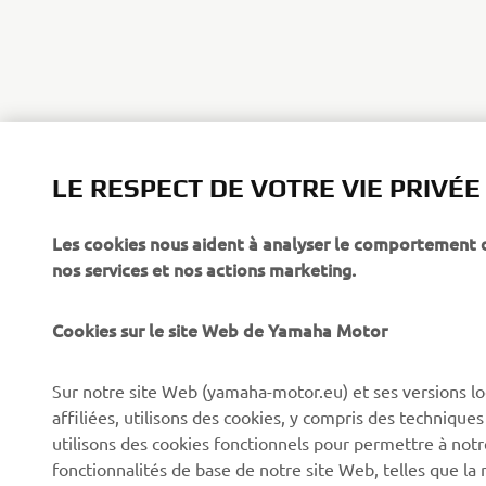
LE RESPECT DE VOTRE VIE PRIVÉE
Les cookies nous aident à analyser le comportement des
nos services et nos actions marketing.
Cookies sur le site Web de Yamaha Motor
CORPORATE
PROS & B2B
Sur notre site Web (yamaha-motor.eu) et ses versions lo
À propos de Yamaha
Forces de l'ordre et
affiliées, utilisons des cookies, y compris des techniques
secours
utilisons des cookies fonctionnels pour permettre à not
News
fonctionnalités de base de notre site Web, telles que l
Professionnels
Événements