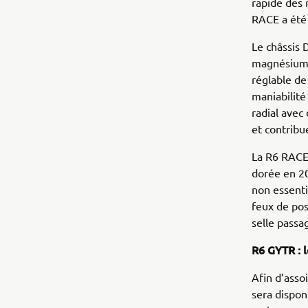
rapide des 
RACE a été 
Le châssis 
magnésium e
réglable de
maniabilité
radial ave
et contribu
La R6 RACE 
dorée en 20
non essenti
feux de posi
selle passa
R6 GYTR : l
Afin d’asso
sera dispo