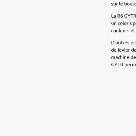
sur le bout
La R6 GYTR 
un coloris 
couleurs et
D’autres pi
de levier d
machine de 
GYTR perme