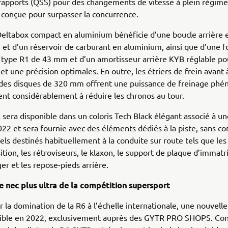
rapports (QSS) pour des changements de vitesse à plein régime,
conçue pour surpasser la concurrence.
Deltabox compact en aluminium bénéficie d’une boucle arrière 
t d’un réservoir de carburant en aluminium, ainsi que d’une 
 type R1 de 43 mm et d’un amortisseur arrière KYB réglable po
 et une précision optimales. En outre, les étriers de frein avan
c des disques de 320 mm offrent une puissance de freinage ph
ent considérablement à réduire les chronos au tour.
sera disponible dans un coloris Tech Black élégant associé à u
22 et sera fournie avec des éléments dédiés à la piste, sans c
els destinés habituellement à la conduite sur route tels que les
tion, les rétroviseurs, le klaxon, le support de plaque d’immatri
ger et les repose-pieds arrière.
e nec plus ultra de la compétition supersport
ir la domination de la R6 à l’échelle internationale, une nouvel
nible en 2022, exclusivement auprès des GYTR PRO SHOPS. Co