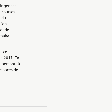
iriger ses
e courses
s du
fois
monde
amaha
t ce
en 2017. En
upersport à
rmances de