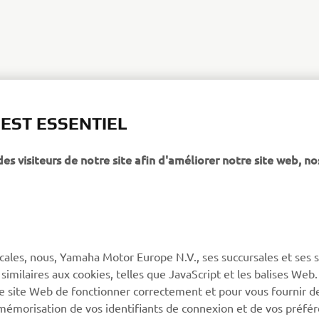
 EST ESSENTIEL
 visiteurs de notre site afin d'améliorer notre site web, no
PLUS YAMAHA
SUPPORT
cales, nous, Yamaha Motor Europe N.V., ses succursales et ses 
MyYamaha
Service client
 similaires aux cookies, telles que JavaScript et les balises Web
re site Web de fonctionner correctement et pour vous fournir d
Yamaha Music
CGV de la boutique en
a mémorisation de vos identifiants de connexion et de vos préfé
ligne
Yamaha Racing (en)