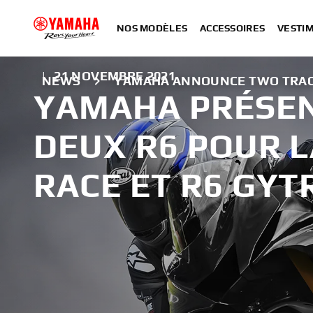
NOS MODÈLES
ACCESSOIRES
VESTIM
|
21 NOVEMBRE 2021
NEWS
YAMAHA ANNOUNCE TWO TRACK-
YAMAHA PRÉSEN
DEUX R6 POUR LA
RACE ET R6 GYT