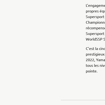
L’engagemen
propres équ
Supersport 
Championnat
récompensé
Supersport
WorldSSP S
C’est la c
prestigieux
2022, Yama
tous les ni
pointe.