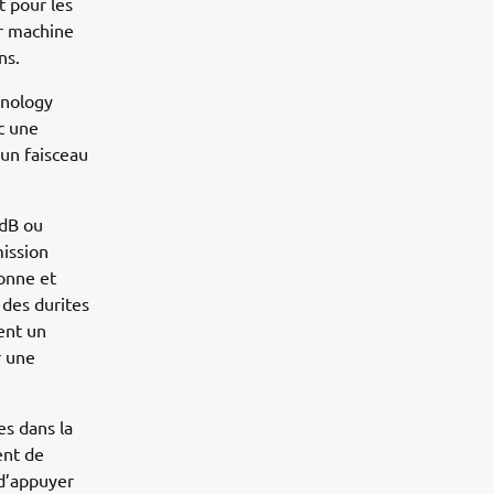
t pour les
ur machine
ns.
hnology
c une
 un faisceau
 dB ou
mission
ronne et
 des durites
ent un
r une
es dans la
ent de
 d’appuyer