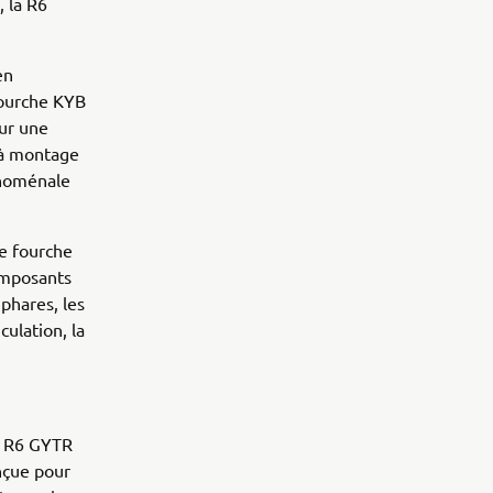
 la R6
en
fourche KYB
ur une
t à montage
énoménale
ne fourche
omposants
 phares, les
culation, la
le R6 GYTR
nçue pour