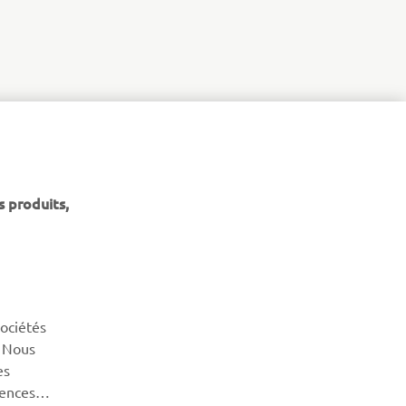
s produits,
NEWSLETTER
sociétés
Découvrez en exclusivité les dernières offres, les événements
. Nous
spéciaux, les nouveautés et bien plus encore
es
rences
S'ABONNER