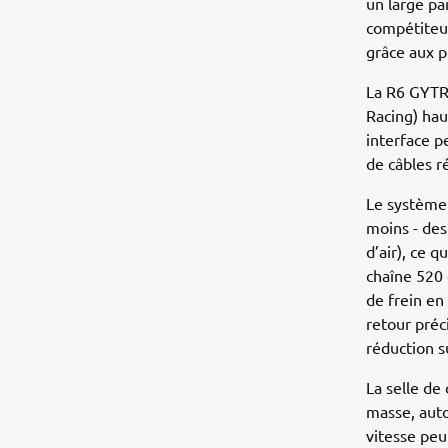
un large pa
compétiteur
grâce aux p
La R6 GYTR
Racing) ha
interface p
de câbles r
Le système
moins - des
d’air), ce 
chaîne 520 
de frein en
retour pré
réduction s
La selle de
masse, auto
vitesse peu