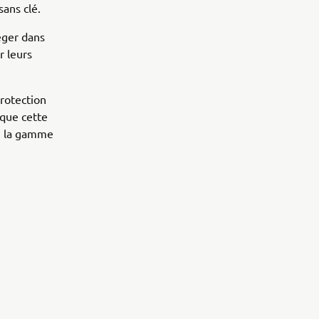
sans clé.
éger dans
r leurs
protection
 que cette
s, la gamme