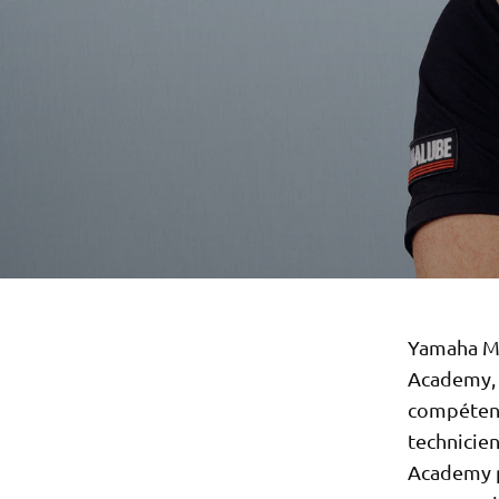
Yamaha Mo
Academy, u
compétenc
technicie
Academy p