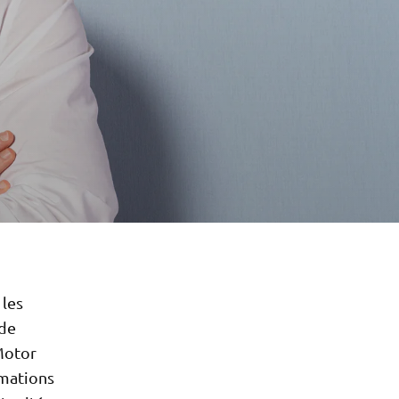
 les
 de
Motor
mations