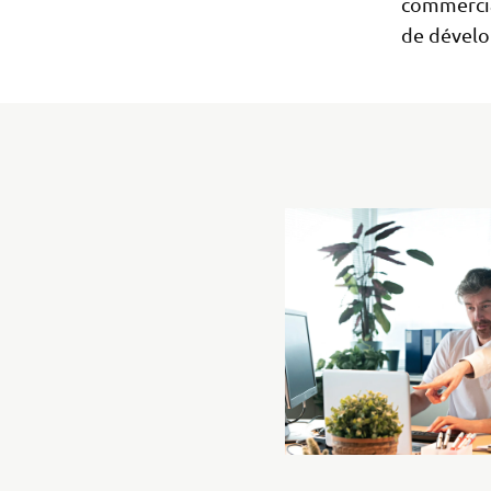
commercia
de dével