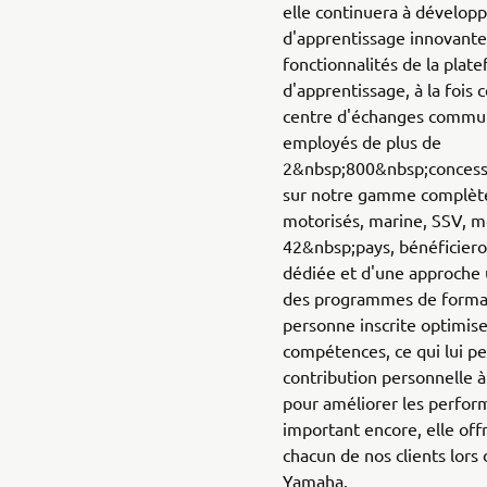
elle continuera à dévelop
d'apprentissage innovantes
fonctionnalités de la plat
d'apprentissage, à la fois
centre d'échanges communau
employés de plus de
2&nbsp;800&nbsp;concessi
sur notre gamme complète
motorisés, marine, SSV, m
42&nbsp;pays, bénéficiero
dédiée et d'une approche 
des programmes de format
personne inscrite optimise
compétences, ce qui lui p
contribution personnelle à
pour améliorer les perform
important encore, elle off
chacun de nos clients lors 
Yamaha.