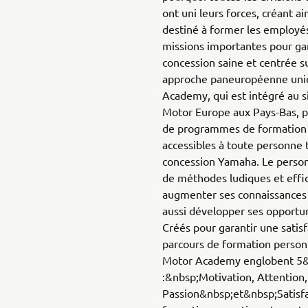
ont uni leurs forces, créant 
destiné à former les employés
missions importantes pour ga
concession saine et centrée su
approche paneuropéenne uni
Academy, qui est intégré au 
Motor Europe aux Pays-Bas, p
de programmes de formation e
accessibles à toute personne 
concession Yamaha. Le personn
de méthodes ludiques et effi
augmenter ses connaissances
aussi développer ses opportun
Créés pour garantir une satisf
parcours de formation person
Motor Academy englobent 5&n
:&nbsp;Motivation, Attention
Passion&nbsp;et&nbsp;Satisfa