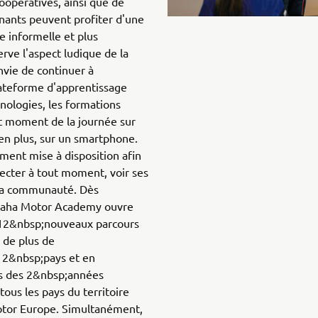
coopératives, ainsi que de
enants peuvent profiter d'une
e informelle et plus
rve l'aspect ludique de la
nvie de continuer à
ateforme d'apprentissage
hnologies, les formations
ut moment de la journée sur
 en plus, sur un smartphone.
ment mise à disposition afin
ecter à tout moment, voir ses
 la communauté. Dès
amaha Motor Academy ouvre
c 12&nbsp;nouveaux parcours
 de plus de
12&nbsp;pays et en
s des 2&nbsp;années
 tous les pays du territoire
tor Europe. Simultanément,