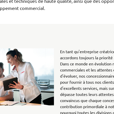
les et techniques de haute qualité, ainsi que des oppo
oppement commercial.
En tant qu'entreprise créatri
accordons toujours la priorité 
Dans ce monde en évolution r
commerciales et les attentes 
d'évoluer, nos concessionnaire
pour fournir à tous nos clien
d'excellents services, mais s
dépasse toutes leurs attent
convaincus que chaque conces
contribution primordiale à not
pourquoi toutes les division