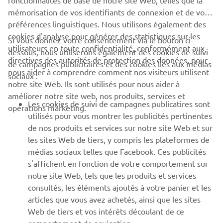
fonctionnalités de base de notre site Web, telles que la
mémorisation de vos identifiants de connexion et de vos
préférences linguistiques. Nous utilisons également des
cookies d'analyse pour générer des statistiques sur les
Si vous donnez votre consentement via le bouton ci-
utilisateurs en toute confidentialité, conformément aux
dessous, nous utiliserons également des cookies de suivi
CORPORATE
directives des autorités de protection des données, pour
de campagnes publicitaires et des cookies liés aux médias
nous aider à comprendre comment nos visiteurs utilisent
sociaux :
notre site Web. Ils sont utilisés pour nous aider à
PROS & B2B
améliorer notre site web, nos produits, services et
Les cookies de suivi de campagnes publicatires sont
opérations marketing.
PLUS YAMAHA
utilisés pour vous montrer les publicités pertinentes
de nos produits et services sur notre site Web et sur
les sites Web de tiers, y compris les plateformes de
SUPPORT
médias sociaux telles que Facebook. Ces publicités
s'affichent en fonction de votre comportement sur
notre site Web, tels que les produits et services
NEWSLETTER
consultés, les éléments ajoutés à votre panier et les
articles que vous avez achetés, ainsi que les sites
Découvrez en exclusivité les dernières offres, les événements
spéciaux, les nouveautés et bien plus encore
Web de tiers et vos intérêts découlant de ce