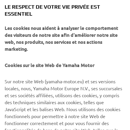
Yamaha Motor en plus de ses motos emblématiques.
LE RESPECT DE VOTRE VIE PRIVÉE EST
ESSENTIEL
Politique de base
Les cookies nous aident à analyser le comportement
des visiteurs de notre site afin d'améliorer notre site
Viser à réduire davantage le CO2 émis par une personne
web, nos produits, nos services et nos actions
en déplacement.
marketing.
Utiliser des sources d'alimentation efficaces et
passer à des sources d'alimentation à faibles
Cookies sur le site Web de Yamaha Motor
émissions de CO2
Favoriser l'usage d'une mobilité personnelle à
Sur notre site Web (yamaha-motor.eu) et ses versions
faibles émissions de CO2
locales, nous, Yamaha Motor Europe N.V., ses succursales
et ses sociétés affiliées, utilisons des cookies, y compris
Documents connexes (uniquement disponible en
des techniques similaires aux cookies, telles que
anglais)
JavaScript et les balises Web. Nous utilisons des cookies
Rapport Global Annuel 2021
fonctionnels pour permettre à notre site Web de
Présentation de la conférence de presse
fonctionner correctement et pour vous fournir des