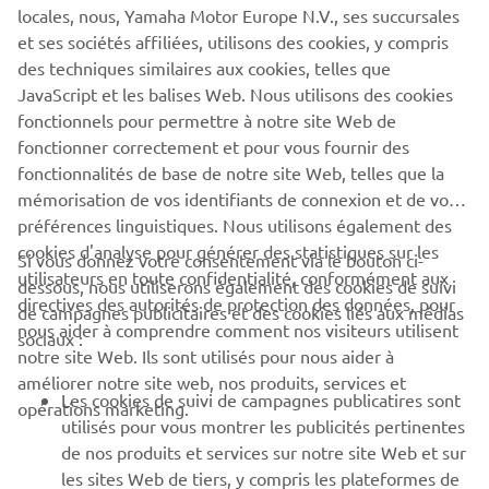
knowledge they are competing against like-minded
locales, nous, Yamaha Motor Europe N.V., ses succursales
people enjoying the same style of fishing.
et ses sociétés affiliées, utilisons des cookies, y compris
des techniques similaires aux cookies, telles que
JavaScript et les balises Web. Nous utilisons des cookies
fonctionnels pour permettre à notre site Web de
fonctionner correctement et pour vous fournir des
DISCOVER MORE
fonctionnalités de base de notre site Web, telles que la
mémorisation de vos identifiants de connexion et de vos
préférences linguistiques. Nous utilisons également des
cookies d'analyse pour générer des statistiques sur les
Si vous donnez votre consentement via le bouton ci-
utilisateurs en toute confidentialité, conformément aux
dessous, nous utiliserons également des cookies de suivi
CORPORATE
directives des autorités de protection des données, pour
de campagnes publicitaires et des cookies liés aux médias
nous aider à comprendre comment nos visiteurs utilisent
sociaux :
notre site Web. Ils sont utilisés pour nous aider à
PROS & B2B
améliorer notre site web, nos produits, services et
Les cookies de suivi de campagnes publicatires sont
opérations marketing.
PLUS YAMAHA
utilisés pour vous montrer les publicités pertinentes
de nos produits et services sur notre site Web et sur
les sites Web de tiers, y compris les plateformes de
SUPPORT