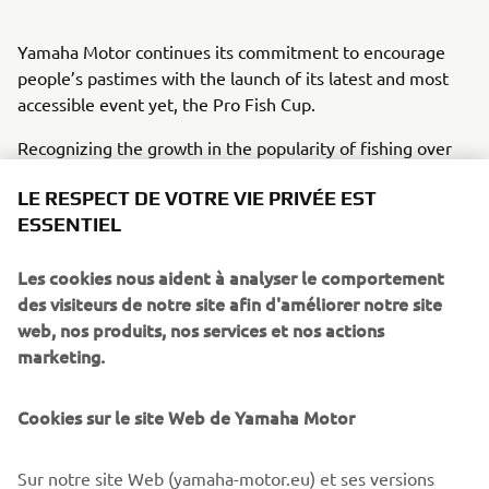
Yamaha Motor continues its commitment to encourage
people’s pastimes with the launch of its latest and most
accessible event yet, the Pro Fish Cup.
Recognizing the growth in the popularity of fishing over
the past years, Yamaha Motor reinvigorates its prestigious
LE RESPECT DE VOTRE VIE PRIVÉE EST
Pro Fish brand to a fun and inclusive Europe-wide
ESSENTIEL
competition.
This contest is open to beginners, amateurs, and
Les cookies nous aident à analyser le comportement
experienced participants alike, whether a Yamaha owner
des visiteurs de notre site afin d'améliorer notre site
or not; it’s about sharing, being with the people you enjoy
web, nos produits, nos services et nos actions
spending time with, trying something new and enjoying
marketing.
the true spirit of sportsmanship.
Cookies sur le site Web de Yamaha Motor
Entrants are free to enjoy their chosen style of fishing
whether that’s boating on a lake, taking to the sea,
relaxing on a riverbank or even street fishing – safe in the
Sur notre site Web (yamaha-motor.eu) et ses versions