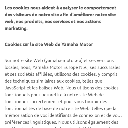
La toute nouvelle XSR900 qui a été présentée à l'EICMA
Les cookies nous aident à analyser le comportement
2021 sera disponible dans une version 35 kW à partir du
des visiteurs de notre site afin d'améliorer notre site
troisième trimestre 2022. S'inspirant du design de
web, nos produits, nos services et nos actions
certaines machines emblématiques de la marque Yamaha,
marketing.
cette moto aux spécifications haut de gamme hérite de
décennies de recherche et de développement intensifs.
Cookies sur le site Web de Yamaha Motor
C'est le genre de moto que vous pouvez apprécier dans
presque toutes les situations. Son ergonomie est
spécialement conçue pour vous offrir une position de
Sur notre site Web (yamaha-motor.eu) et ses versions
conduite libre et souple qui rend chaque trajet plus
locales, nous, Yamaha Motor Europe N.V., ses succursales
agréable. Qu'il s'agisse de routes étroites et sinueuses, de
et ses sociétés affiliées, utilisons des cookies, y compris
virages rapides et ouverts ou d'une virée décontractée en
des techniques similaires aux cookies, telles que
ville, la XSR900 est prête à tout et conviendra à un large
JavaScript et les balises Web. Nous utilisons des cookies
éventail de pilotes, qu'il s'agisse de la version « full
fonctionnels pour permettre à notre site Web de
power » ou de la version bridée à 35 kW
fonctionner correctement et pour vous fournir des
fonctionnalités de base de notre site Web, telles que la
mémorisation de vos identifiants de connexion et de vos
préférences linguistiques. Nous utilisons également des