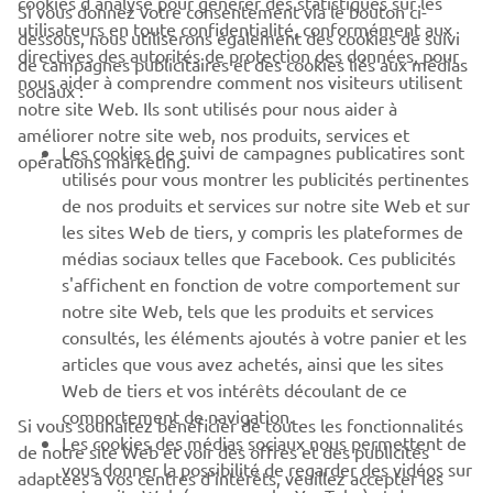
cookies d'analyse pour générer des statistiques sur les
Si vous donnez votre consentement via le bouton ci-
utilisateurs en toute confidentialité, conformément aux
dessous, nous utiliserons également des cookies de suivi
CORPORATE
directives des autorités de protection des données, pour
de campagnes publicitaires et des cookies liés aux médias
nous aider à comprendre comment nos visiteurs utilisent
sociaux :
notre site Web. Ils sont utilisés pour nous aider à
PROS & B2B
améliorer notre site web, nos produits, services et
Les cookies de suivi de campagnes publicatires sont
opérations marketing.
PLUS YAMAHA
utilisés pour vous montrer les publicités pertinentes
de nos produits et services sur notre site Web et sur
les sites Web de tiers, y compris les plateformes de
SUPPORT
médias sociaux telles que Facebook. Ces publicités
s'affichent en fonction de votre comportement sur
notre site Web, tels que les produits et services
NEWSLETTER
consultés, les éléments ajoutés à votre panier et les
articles que vous avez achetés, ainsi que les sites
Découvrez en exclusivité les dernières offres, les événements
spéciaux, les nouveautés et bien plus encore
Web de tiers et vos intérêts découlant de ce
comportement de navigation.
Si vous souhaitez bénéficier de toutes les fonctionnalités
Les cookies des médias sociaux nous permettent de
de notre site Web et voir des offres et des publicités
vous donner la possibilité de regarder des vidéos sur
adaptées à vos centres d'intérêts, veuillez accepter les