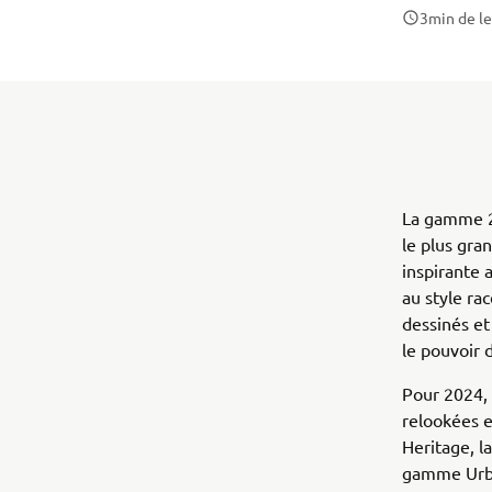
3
min de l
La gamme 2
le plus gra
inspirante 
au style ra
dessinés et
le pouvoir 
Pour 2024,
relookées e
Heritage, l
gamme Urba