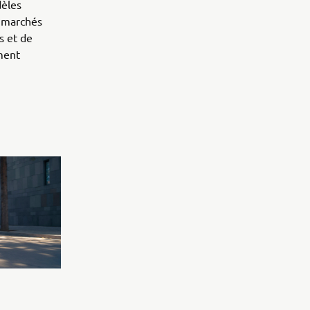
dèles
s marchés
s et de
ment