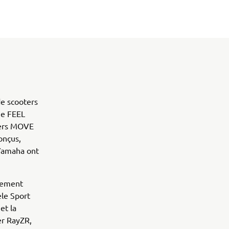
e scooters
me FEEL
ters MOVE
onçus,
 Yamaha ont
rement
èle Sport
et la
er RayZR,