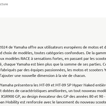
ecture
024 de Yamaha offre aux utilisateurs européens de motos et d
nd choix de modèles, toutes catégories confondues. De la gam
aux modèles RACE à sensations fortes, en passant par les scoo
cé, chaque Yamaha est bien plus que la somme de ses parties. C
 fabriqués par des équipes passionnées, les motos et scooters
d'ajouter une nouvelle dimension à la vie de chacun.
 Yamaha présentera les MT-09 et MT-09 SP Hyper Naked entiè
t dotées de caractéristiques améliorées, un tout nouveau mod
a XSR900 GP, au design évocateur des GP des années 80 et 90 - 
n Mobility est renforcée avec le lancement du nouveau scoot