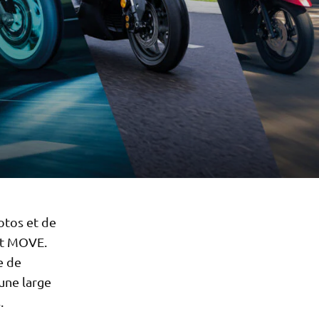
otos et de
et MOVE.
e de
une large
.