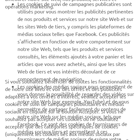
S'ABONNER
Les cookies de suivi de campagnes publicatires sont
opérations marketing.
utilisés pour vous montrer les publicités pertinentes
de nos produits et services sur notre site Web et sur
Lisez notre politique de confidentialité pour savoir comment
nous traitons vos données personnelles :
Politique de
les sites Web de tiers, y compris les plateformes de
Confidentialité
médias sociaux telles que Facebook. Ces publicités
s'affichent en fonction de votre comportement sur
France (French)
notre site Web, tels que les produits et services
consultés, les éléments ajoutés à votre panier et les
articles que vous avez achetés, ainsi que les sites
Web de tiers et vos intérêts découlant de ce
comportement de navigation.
Si vous souhaitez bénéficier de toutes les fonctionnalités
Les cookies des médias sociaux nous permettent de
© Copyright - 2026 Yamaha Motor Europe N.V. - All Rights
de notre site Web et voir des offres et des publicités
vous donner la possibilité de regarder des vidéos sur
Reserved
adaptées à vos centres d'intérêts, veuillez accepter les
notre site Web (par exemple, YouTube) et de vous
cookies de suivi de campagnes publicitaires et médias
permettre de partager facilement du contenu de
sociaux en cliquant sur le bouton Accepter. Si vous ne
Politique de confidentialité
Cookies
Mentions légales
notre site Web sur les médias sociaux, tels que
souhaitez pas accepter ces cookies ou ne souhaitez
Facebook. Ce sont des cookies de fournisseurs de
accepter que des catégories spécifiques de cookies
médias sociaux tiers et permettent à ces
(uniquement les cookies liés aux médias sociaux par
fournisseurs de médias sociaux de suivre votre