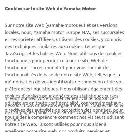
Cookies sur le site Web de Yamaha Motor
CORPORATE
Sur notre site Web (yamaha-motor.eu) et ses versions
PROS & B2B
locales, nous, Yamaha Motor Europe N.V., ses succursales
et ses sociétés affiliées, utilisons des cookies, y compris
des techniques similaires aux cookies, telles que
PLUS YAMAHA
JavaScript et les balises Web. Nous utilisons des cookies
fonctionnels pour permettre à notre site Web de
SUPPORT
fonctionner correctement et pour vous fournir des
fonctionnalités de base de notre site Web, telles que la
mémorisation de vos identifiants de connexion et de vos
NEWSLETTER
préférences linguistiques. Nous utilisons également des
cookies d'analyse pour générer des statistiques sur les
Si vous donnez votre consentement via le bouton ci-
Découvrez en exclusivité les dernières offres, les événements
utilisateurs en toute confidentialité, conformément aux
spéciaux, les nouveautés et bien plus encore
dessous, nous utiliserons également des cookies de suivi
directives des autorités de protection des données, pour
de campagnes publicitaires et des cookies liés aux médias
nous aider à comprendre comment nos visiteurs utilisent
sociaux :
notre site Web. Ils sont utilisés pour nous aider à
améliorer notre site web, nos produits, services et